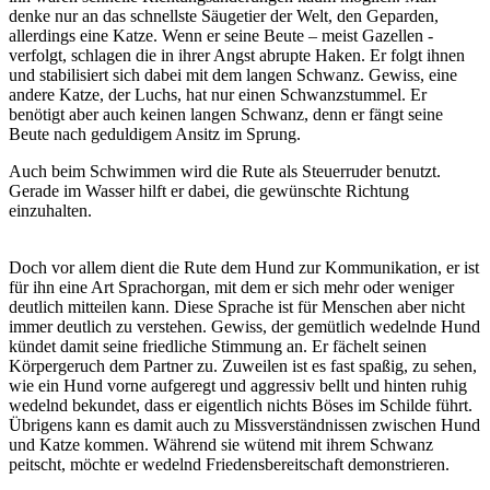
denke nur an das schnellste Säugetier der Welt, den Geparden,
allerdings eine Katze. Wenn er seine Beute – meist Gazellen -
verfolgt, schlagen die in ihrer Angst abrupte Haken. Er folgt ihnen
und stabilisiert sich dabei mit dem langen Schwanz. Gewiss, eine
andere Katze, der Luchs, hat nur einen Schwanzstummel. Er
benötigt aber auch keinen langen Schwanz, denn er fängt seine
Beute nach geduldigem Ansitz im Sprung.
Auch beim Schwimmen wird die Rute als Steuerruder benutzt.
Gerade im Wasser hilft er dabei, die gewünschte Richtung
einzuhalten.
Doch vor allem dient die Rute dem Hund zur Kommunikation, er ist
für ihn eine Art Sprachorgan, mit dem er sich mehr oder weniger
deutlich mitteilen kann. Diese Sprache ist für Menschen aber nicht
immer deutlich zu verstehen. Gewiss, der gemütlich wedelnde Hund
kündet damit seine friedliche Stimmung an. Er fächelt seinen
Körpergeruch dem Partner zu. Zuweilen ist es fast spaßig, zu sehen,
wie ein Hund vorne aufgeregt und aggressiv bellt und hinten ruhig
wedelnd bekundet, dass er eigentlich nichts Böses im Schilde führt.
Übrigens kann es damit auch zu Missverständnissen zwischen Hund
und Katze kommen. Während sie wütend mit ihrem Schwanz
peitscht, möchte er wedelnd Friedensbereitschaft demonstrieren.