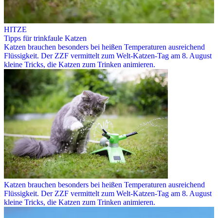
HITZE
Tipps für trinkfaule Katzen
Katzen brauchen besonders bei heißen Temperaturen ausreichend
Flüssigkeit. Der ZZF vermittelt zum Welt-Katzen-Tag am 8. August
kleine Tricks, die Katzen zum Trinken animieren.
Katzen brauchen besonders bei heißen Temperaturen ausreichend
Flüssigkeit. Der ZZF vermittelt zum Welt-Katzen-Tag am 8. August
kleine Tricks, die Katzen zum Trinken animieren.