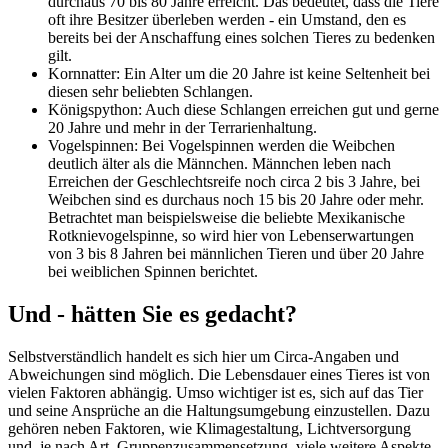
durchaus 70 bis 80 Jahre erreicht. Das bedeutet, dass die Tiere
oft ihre Besitzer überleben werden - ein Umstand, den es
bereits bei der Anschaffung eines solchen Tieres zu bedenken
gilt.
Kornnatter: Ein Alter um die 20 Jahre ist keine Seltenheit bei
diesen sehr beliebten Schlangen.
Königspython: Auch diese Schlangen erreichen gut und gerne
20 Jahre und mehr in der Terrarienhaltung.
Vogelspinnen: Bei Vogelspinnen werden die Weibchen
deutlich älter als die Männchen. Männchen leben nach
Erreichen der Geschlechtsreife noch circa 2 bis 3 Jahre, bei
Weibchen sind es durchaus noch 15 bis 20 Jahre oder mehr.
Betrachtet man beispielsweise die beliebte Mexikanische
Rotknievogelspinne, so wird hier von Lebenserwartungen
von 3 bis 8 Jahren bei männlichen Tieren und über 20 Jahre
bei weiblichen Spinnen berichtet.
Und - hätten Sie es gedacht?
Selbstverständlich handelt es sich hier um Circa-Angaben und
Abweichungen sind möglich. Die Lebensdauer eines Tieres ist von
vielen Faktoren abhängig. Umso wichtiger ist es, sich auf das Tier
und seine Ansprüche an die Haltungsumgebung einzustellen. Dazu
gehören neben Faktoren, wie Klimagestaltung, Lichtversorgung
und, je nach Art, Gruppenzusammensetzung, viele weitere Aspekte,