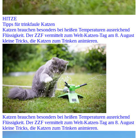
HITZE
Tipps für trinkfaule Katzen
Katzen brauchen besonders bei heißen Temperaturen ausreichend
Flüssigkeit. Der ZZF vermittelt zum Welt-Katzen-Tag am 8. August
kleine Tricks, die Katzen zum Trinken animieren.
Katzen brauchen besonders bei heißen Temperaturen ausreichend
Flüssigkeit. Der ZZF vermittelt zum Welt-Katzen-Tag am 8. August
kleine Tricks, die Katzen zum Trinken animieren.