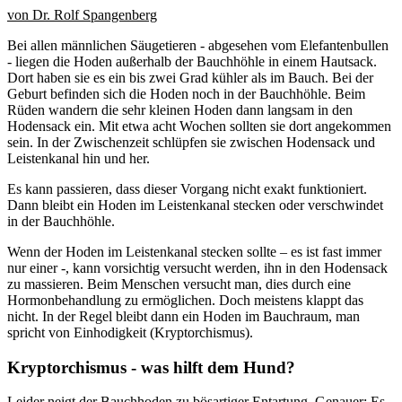
von Dr. Rolf Spangenberg
Bei allen männlichen Säugetieren - abgesehen vom Elefantenbullen
- liegen die Hoden außerhalb der Bauchhöhle in einem Hautsack.
Dort haben sie es ein bis zwei Grad kühler als im Bauch. Bei der
Geburt befinden sich die Hoden noch in der Bauchhöhle. Beim
Rüden wandern die sehr kleinen Hoden dann langsam in den
Hodensack ein. Mit etwa acht Wochen sollten sie dort angekommen
sein. In der Zwischenzeit schlüpfen sie zwischen Hodensack und
Leistenkanal hin und her.
Es kann passieren, dass dieser Vorgang nicht exakt funktioniert.
Dann bleibt ein Hoden im Leistenkanal stecken oder verschwindet
in der Bauchhöhle.
Wenn der Hoden im Leistenkanal stecken sollte – es ist fast immer
nur einer -, kann vorsichtig versucht werden, ihn in den Hodensack
zu massieren. Beim Menschen versucht man, dies durch eine
Hormonbehandlung zu ermöglichen. Doch meistens klappt das
nicht. In der Regel bleibt dann ein Hoden im Bauchraum, man
spricht von Einhodigkeit (Kryptorchismus).
Kryptorchismus - was hilft dem Hund?
Leider neigt der Bauchhoden zu bösartiger Entartung. Genauer: Es