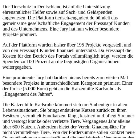
Der Tierschutz in Deutschland ist auf die Unterstützung
ehrenamtlicher Helfer sowie auf Sach- und Geldspenden
angewiesen. Die Plattform tierisch-engagiert.de bündelt das
gemeinsame gesellschaftliche Engagement der Fressnapf-Kunden
und des Unternehmens. Eine Jury hat nun wieder besondere
Projekte prämiert.
Auf der Plattform wurden bisher über 195 Projekte vorgestellt und
von den Fressnapf-Kunden finanziell unterstützt. Da Fressnapf die
Kosten für den Betrieb des Portals vollumfänglich trägt, werden die
Spenden zu 100 Prozent an die begünstigten Organisationen
weitergegeben.
Eine prominente Jury hat darüber hinaus bereits zum vierten Mal
besondere Projekte in unterschiedlichen Kategorien prämiert. Einer
der Preise (5.000 Euro) geht an die Katzenhilfe Karlsruhe als
„Engagement des Jahres“.
Die Katzenhilfe Karlsruhe kümmert sich um Stubentiger in allen
Lebenssituationen. Sie bringt entlaufene Katzen zurück zu ihren
Besitzern, vermittelt Fundkatzen, fängt, kastriert und pflegt Streuner
und versorgt kranke oder verletzte Tiere. Vergangenes Jahr alleine
über 600 Katzen. Außerdem bietet der Verein Gnadenplätze für
nicht vermittelbare Tiere. Von der Fördersumme sollen konkret neue
Quarantäneboxen angeschafft und die medizinische Versorgung der