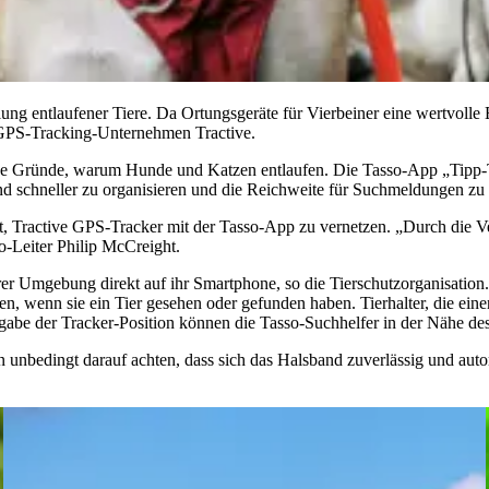
lung entlaufener Tiere. Da Ortungsgeräte für Vierbeiner eine wertvol
m GPS-Tracking-Unternehmen Tractive.
edene Gründe, warum Hunde und Katzen entlaufen. Die Tasso-App „Tipp
nd schneller zu organisieren und die Reichweite für Suchmeldungen zu
t, Tractive GPS-Tracker mit der Tasso-App zu vernetzen. „Durch die V
o-Leiter Philip McCreight.
er Umgebung direkt auf ihr Smartphone, so die Tierschutzorganisation.
n, wenn sie ein Tier gesehen oder gefunden haben. Tierhalter, die eine
be der Tracker-Position können die Tasso-Suchhelfer in der Nähe des v
ten unbedingt darauf achten, dass sich das Halsband zuverlässig und aut