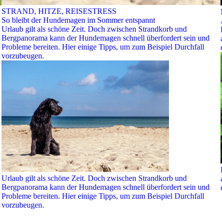
STRAND, HITZE, REISESTRESS
So bleibt der Hundemagen im Sommer entspannt
Urlaub gilt als schöne Zeit. Doch zwischen Strandkorb und
Bergpanorama kann der Hundemagen schnell überfordert sein und
Probleme bereiten. Hier einige Tipps, um zum Beispiel Durchfall
vorzubeugen.
Urlaub gilt als schöne Zeit. Doch zwischen Strandkorb und
Bergpanorama kann der Hundemagen schnell überfordert sein und
Probleme bereiten. Hier einige Tipps, um zum Beispiel Durchfall
vorzubeugen.