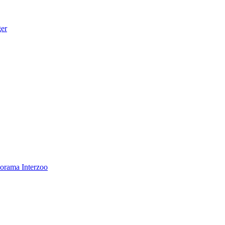
ger
norama
Interzoo