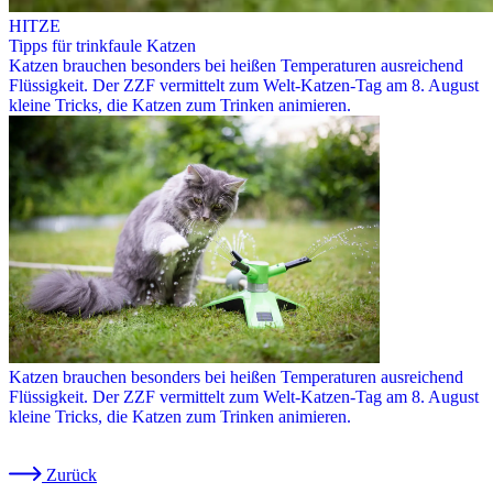
HITZE
Tipps für trinkfaule Katzen
Katzen brauchen besonders bei heißen Temperaturen ausreichend
Flüssigkeit. Der ZZF vermittelt zum Welt-Katzen-Tag am 8. August
kleine Tricks, die Katzen zum Trinken animieren.
Katzen brauchen besonders bei heißen Temperaturen ausreichend
Flüssigkeit. Der ZZF vermittelt zum Welt-Katzen-Tag am 8. August
kleine Tricks, die Katzen zum Trinken animieren.
Zurück