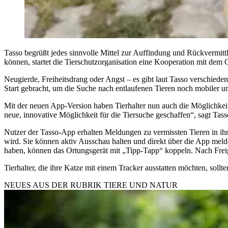
Tasso begrüßt jedes sinnvolle Mittel zur Auffindung und Rückvermitt
können, startet die Tierschutzorganisation eine Kooperation mit de
Neugierde, Freiheitsdrang oder Angst – es gibt laut Tasso verschi
Start gebracht, um die Suche nach entlaufenen Tieren noch mobiler u
Mit der neuen App-Version haben Tierhalter nun auch die Möglichkei
neue, innovative Möglichkeit für die Tiersuche geschaffen“, sagt Tass
Nutzer der Tasso-App erhalten Meldungen zu vermissten Tieren in ihr
wird. Sie können aktiv Ausschau halten und direkt über die App melde
haben, können das Ortungsgerät mit „Tipp-Tapp“ koppeln. Nach Freiga
Tierhalter, die ihre Katze mit einem Tracker ausstatten möchten, soll
NEUES AUS DER RUBRIK
TIERE UND NATUR