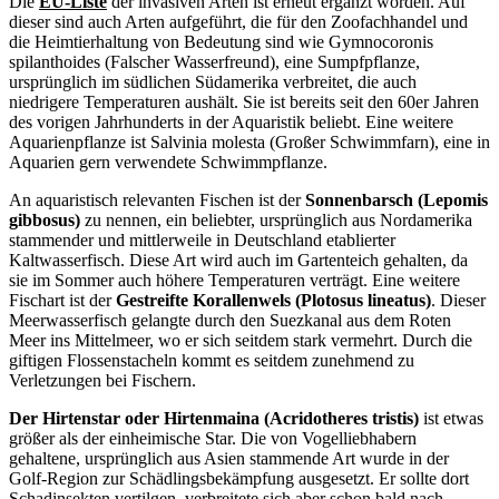
Die
EU-Liste
der invasiven Arten ist erneut ergänzt worden. Auf
dieser sind auch Arten aufgeführt, die für den Zoofachhandel und
die Heimtierhaltung von Bedeutung sind wie Gymnocoronis
spilanthoides (Falscher Wasserfreund), eine Sumpfpflanze,
ursprünglich im südlichen Südamerika verbreitet, die auch
niedrigere Temperaturen aushält. Sie ist bereits seit den 60er Jahren
des vorigen Jahrhunderts in der Aquaristik beliebt. Eine weitere
Aquarienpflanze ist Salvinia molesta (Großer Schwimmfarn), eine in
Aquarien gern verwendete Schwimmpflanze.
An aquaristisch relevanten Fischen ist der
Sonnenbarsch (Lepomis
gibbosus)
zu nennen, ein beliebter, ursprünglich aus Nordamerika
stammender und mittlerweile in Deutschland etablierter
Kaltwasserfisch. Diese Art wird auch im Gartenteich gehalten, da
sie im Sommer auch höhere Temperaturen verträgt. Eine weitere
Fischart ist der
Gestreifte Korallenwels (Plotosus lineatus)
. Dieser
Meerwasserfisch gelangte durch den Suezkanal aus dem Roten
Meer ins Mittelmeer, wo er sich seitdem stark vermehrt. Durch die
giftigen Flossenstacheln kommt es seitdem zunehmend zu
Verletzungen bei Fischern.
Der Hirtenstar oder Hirtenmaina (Acridotheres tristis)
ist etwas
größer als der einheimische Star. Die von Vogelliebhabern
gehaltene, ursprünglich aus Asien stammende Art wurde in der
Golf-Region zur Schädlingsbekämpfung ausgesetzt. Er sollte dort
Schadinsekten vertilgen, verbreitete sich aber schon bald nach