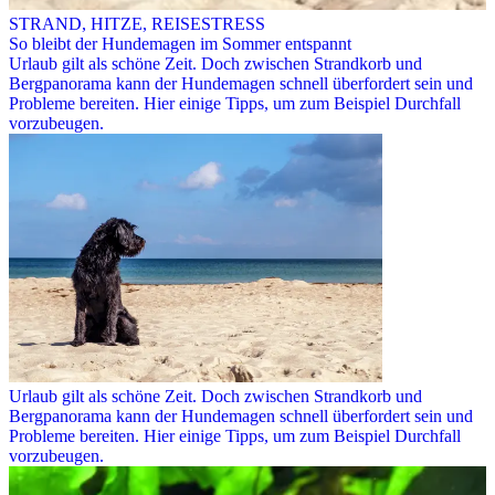
STRAND, HITZE, REISESTRESS
So bleibt der Hundemagen im Sommer entspannt
Urlaub gilt als schöne Zeit. Doch zwischen Strandkorb und
Bergpanorama kann der Hundemagen schnell überfordert sein und
Probleme bereiten. Hier einige Tipps, um zum Beispiel Durchfall
vorzubeugen.
Urlaub gilt als schöne Zeit. Doch zwischen Strandkorb und
Bergpanorama kann der Hundemagen schnell überfordert sein und
Probleme bereiten. Hier einige Tipps, um zum Beispiel Durchfall
vorzubeugen.