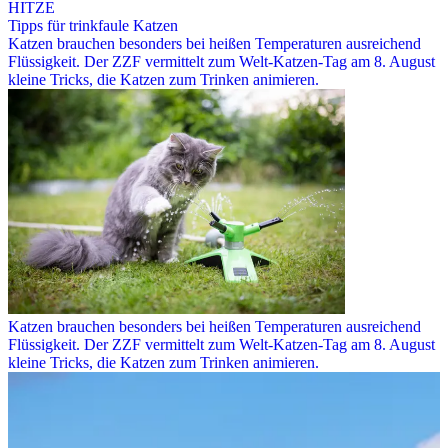
HITZE
Tipps für trinkfaule Katzen
Katzen brauchen besonders bei heißen Temperaturen ausreichend
Flüssigkeit. Der ZZF vermittelt zum Welt-Katzen-Tag am 8. August
kleine Tricks, die Katzen zum Trinken animieren.
Katzen brauchen besonders bei heißen Temperaturen ausreichend
Flüssigkeit. Der ZZF vermittelt zum Welt-Katzen-Tag am 8. August
kleine Tricks, die Katzen zum Trinken animieren.