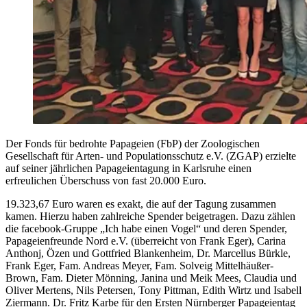
Der Fonds für bedrohte Papageien (FbP) der Zoologischen
Gesellschaft für Arten- und Populationsschutz e.V. (ZGAP) erzielte
auf seiner jährlichen Papageientagung in Karlsruhe einen
erfreulichen Überschuss von fast 20.000 Euro.
19.323,67 Euro waren es exakt, die auf der Tagung zusammen
kamen. Hierzu haben zahlreiche Spender beigetragen. Dazu zählen
die facebook-Gruppe „Ich habe einen Vogel“ und deren Spender,
Papageienfreunde Nord e.V. (überreicht von Frank Eger), Carina
Anthonj, Özen und Gottfried Blankenheim, Dr. Marcellus Bürkle,
Frank Eger, Fam. Andreas Meyer, Fam. Solveig Mittelhäußer-
Brown, Fam. Dieter Mönning, Janina und Meik Mees, Claudia und
Oliver Mertens, Nils Petersen, Tony Pittman, Edith Wirtz und Isabell
Ziermann. Dr. Fritz Karbe für den Ersten Nürnberger Papageientag