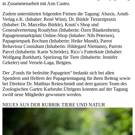
in Zusammenarbeit mit Ann Castro.
Zudem unterstützten folgenden Firmen die Tagung: Abaxis, Arndt-
Verlag e.K. (Inhaber: René Wüst), Dr. Bürkle Tierarztpraxis
(Inhaber: Dr. Marcellus Bürkle), Knuti´s Shop und
Generalvertretung Roudybus (Inhaberin: Özen Blankenheim),
Papageienmarktplatz Online-Shop (Inhaber: Nils Petersen),
Papageienpark Bochum (Inhaberin: Heike Mundt), Parrot
Behaviour Consultant (Inhaberin: Hildegard Niemann), Parrots
Parcel (Inhaberin: Karin Schröder), Rico´s Futterkiste (Inhaber:
Wolfgang Burkhart), Spielzeug für Tiere (Inhaberin: Jennifer
Gekeler) und Versele-Laga, Belgien.
Der „Fonds für bedrohte Papageien“ bedankt sich bei allen
Spendern und Helfern der Papageientagung für ihren Beitrag sowie
bei Direktor Dr. Matthias Reinschmidt und dem ganzen Team des
Zoologischen Garten Karlsruhe.Übrigens konnten auf der Tagung
zwölf neue Mitglieder gewonnen werden.
NEUES AUS DER RUBRIK
TIERE UND NATUR