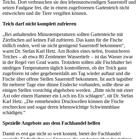
Teichs. Dort verbrauchen sie den lebensnotwendigen Sauerstoff und
setzen Faulgase frei, die in einem zugefrorenen Gartenteich nicht
entweichen und die Tiere vergiften können.
Teich darf nicht komplett zufrieren
„Bei anhaltenden Minustemperaturen sollten Gartenteiche mit
Zierfischen auf keinen Fall zufrieren. Das kann für die Fische
tödlich enden, weil sie nicht genügend Sauerstoff bekommen“,
warnt Dr. Stefan Karl Hetz. Am Boden eines tiefen, frostsicheren
Teiches – ab etwa 80 Zentimeter Wassertiefe – ist das Wasser zwar
in der Regel vier Grad warm. Trotzdem sollten alle Fischhalter bei
niedrigen Temperaturen täglich kontrollieren, ob der Teich ganz
zugefroren ist oder gegebenenfalls am Tag wieder auftaut und die
Fische über offene Stellen Sauerstoff bekommen. Ist auch tagsüber
für mehrere Tage eine dünne Eisdecke vorhanden, sollte diese an
einigen Stellen vorsichtig abgehoben werden. „Bitte nicht mit einer
Axt oder einem Hammer ein Loch ins Eis schlagen“, rät Dr. Stefan
Karl Hetz. „Die entstehenden Druckwellen können die Fische
erschrecken und sogar deren lebenswichtige Schwimmblase
schädigen.“
Spezielle Angebote aus dem Fachhandel helfen
Damit es erst gar nicht so weit kommt, bietet der Fachhandel