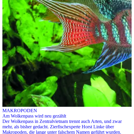
MAKROPODEN
Am Wolkenpass wird neu gezählt
Der Wolkenpass in Zentralvietnam trennt auch Arten, und zwar
mehr, als bisher gedacht. Zierfischexperte Horst Linke über
Makropoden, die lange unter falschem Namen geführt wurden.