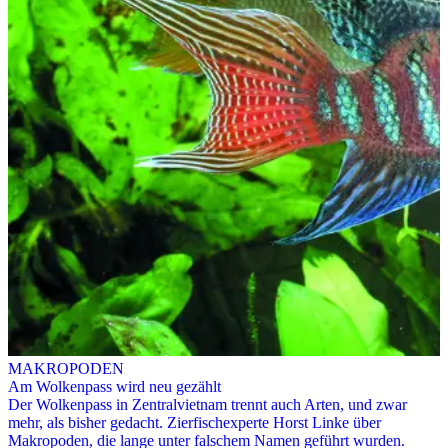
MAKROPODEN
Am Wolkenpass wird neu gezählt
Der Wolkenpass in Zentralvietnam trennt auch Arten, und zwar
mehr, als bisher gedacht. Zierfischexperte Horst Linke über
Makropoden, die lange unter falschem Namen geführt wurden.