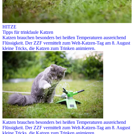
HITZE
Tipps für trinkfaule Katzen
Katzen brauchen besonders bei heißen Temperaturen ausreichend
Flüssigkeit. Der ZZF vermittelt zum Welt-Katzen-Tag am 8. August
kleine Tricks, die Katzen zum Trinken animieren.
Katzen brauchen besonders bei heißen Temperaturen ausreichend
Flüssigkeit. Der ZZF vermittelt zum Welt-Katzen-Tag am 8. August
kleine Tricks, die Katzen zum Trinken animieren.