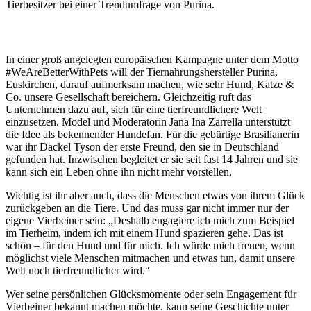
Tierbesitzer bei einer Trendumfrage von Purina.
In einer groß angelegten europäischen Kampagne unter dem Motto
#WeAreBetterWithPets will der Tiernahrungshersteller Purina,
Euskirchen, darauf aufmerksam machen, wie sehr Hund, Katze &
Co. unsere Gesellschaft bereichern. Gleichzeitig ruft das
Unternehmen dazu auf, sich für eine tierfreundlichere Welt
einzusetzen. Model und Moderatorin Jana Ina Zarrella unterstützt
die Idee als bekennender Hundefan. Für die gebürtige Brasilianerin
war ihr Dackel Tyson der erste Freund, den sie in Deutschland
gefunden hat. Inzwischen begleitet er sie seit fast 14 Jahren und sie
kann sich ein Leben ohne ihn nicht mehr vorstellen.
Wichtig ist ihr aber auch, dass die Menschen etwas von ihrem Glück
zurückgeben an die Tiere. Und das muss gar nicht immer nur der
eigene Vierbeiner sein: „Deshalb engagiere ich mich zum Beispiel
im Tierheim, indem ich mit einem Hund spazieren gehe. Das ist
schön – für den Hund und für mich. Ich würde mich freuen, wenn
möglichst viele Menschen mitmachen und etwas tun, damit unsere
Welt noch tierfreundlicher wird.“
Wer seine persönlichen Glücksmomente oder sein Engagement für
Vierbeiner bekannt machen möchte, kann seine Geschichte unter