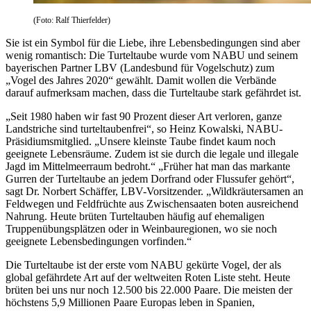
(Foto: Ralf Thierfelder)
Sie ist ein Symbol für die Liebe, ihre Lebensbedingungen sind aber
wenig romantisch: Die Turteltaube wurde vom NABU und seinem
bayerischen Partner LBV (Landesbund für Vogelschutz) zum
„Vogel des Jahres 2020“ gewählt. Damit wollen die Verbände
darauf aufmerksam machen, dass die Turteltaube stark gefährdet ist.
„Seit 1980 haben wir fast 90 Prozent dieser Art verloren, ganze
Landstriche sind turteltaubenfrei“, so Heinz Kowalski, NABU-
Präsidiumsmitglied. „Unsere kleinste Taube findet kaum noch
geeignete Lebensräume. Zudem ist sie durch die legale und illegale
Jagd im Mittelmeerraum bedroht.“ „Früher hat man das markante
Gurren der Turteltaube an jedem Dorfrand oder Flussufer gehört“,
sagt Dr. Norbert Schäffer, LBV-Vorsitzender. „Wildkräutersamen an
Feldwegen und Feldfrüchte aus Zwischensaaten boten ausreichend
Nahrung. Heute brüten Turteltauben häufig auf ehemaligen
Truppenübungsplätzen oder in Weinbauregionen, wo sie noch
geeignete Lebensbedingungen vorfinden.“
Die Turteltaube ist der erste vom NABU gekürte Vogel, der als
global gefährdete Art auf der weltweiten Roten Liste steht. Heute
brüten bei uns nur noch 12.500 bis 22.000 Paare. Die meisten der
höchstens 5,9 Millionen Paare Europas leben in Spanien,