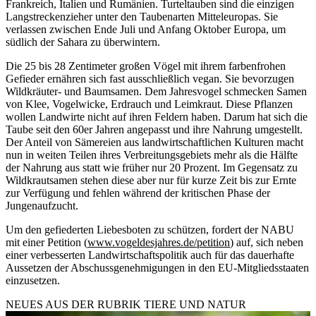
Frankreich, Italien und Rumänien. Turteltauben sind die einzigen
Langstreckenzieher unter den Taubenarten Mitteleuropas. Sie
verlassen zwischen Ende Juli und Anfang Oktober Europa, um
südlich der Sahara zu überwintern.
Die 25 bis 28 Zentimeter großen Vögel mit ihrem farbenfrohen
Gefieder ernähren sich fast ausschließlich vegan. Sie bevorzugen
Wildkräuter- und Baumsamen. Dem Jahresvogel schmecken Samen
von Klee, Vogelwicke, Erdrauch und Leimkraut. Diese Pflanzen
wollen Landwirte nicht auf ihren Feldern haben. Darum hat sich die
Taube seit den 60er Jahren angepasst und ihre Nahrung umgestellt.
Der Anteil von Sämereien aus landwirtschaftlichen Kulturen macht
nun in weiten Teilen ihres Verbreitungsgebiets mehr als die Hälfte
der Nahrung aus statt wie früher nur 20 Prozent. Im Gegensatz zu
Wildkrautsamen stehen diese aber nur für kurze Zeit bis zur Ernte
zur Verfügung und fehlen während der kritischen Phase der
Jungenaufzucht.
Um den gefiederten Liebesboten zu schützen, fordert der NABU
mit einer Petition (
www.vogeldesjahres.de/petition
) auf, sich neben
einer verbesserten Landwirtschaftspolitik auch für das dauerhafte
Aussetzen der Abschussgenehmigungen in den EU-Mitgliedsstaaten
einzusetzen.
NEUES AUS DER RUBRIK
TIERE UND NATUR