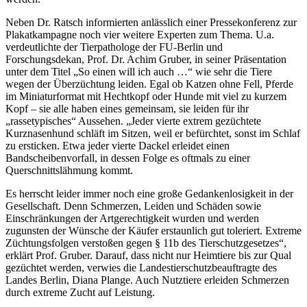
Neben Dr. Ratsch informierten anlässlich einer Pressekonferenz zur
Plakatkampagne noch vier weitere Experten zum Thema. U.a.
verdeutlichte der Tierpathologe der FU-Berlin und
Forschungsdekan, Prof. Dr. Achim Gruber, in seiner Präsentation
unter dem Titel „So einen will ich auch …“ wie sehr die Tiere
wegen der Überzüchtung leiden. Egal ob Katzen ohne Fell, Pferde
im Miniaturformat mit Hechtkopf oder Hunde mit viel zu kurzem
Kopf – sie alle haben eines gemeinsam, sie leiden für ihr
„rassetypisches“ Aussehen. „Jeder vierte extrem gezüchtete
Kurznasenhund schläft im Sitzen, weil er befürchtet, sonst im Schlaf
zu ersticken. Etwa jeder vierte Dackel erleidet einen
Bandscheibenvorfall, in dessen Folge es oftmals zu einer
Querschnittslähmung kommt.
Es herrscht leider immer noch eine große Gedankenlosigkeit in der
Gesellschaft. Denn Schmerzen, Leiden und Schäden sowie
Einschränkungen der Artgerechtigkeit wurden und werden
zugunsten der Wünsche der Käufer erstaunlich gut toleriert. Extreme
Züchtungsfolgen verstoßen gegen § 11b des Tierschutzgesetzes“,
erklärt Prof. Gruber. Darauf, dass nicht nur Heimtiere bis zur Qual
gezüchtet werden, verwies die Landestierschutzbeauftragte des
Landes Berlin, Diana Plange. Auch Nutztiere erleiden Schmerzen
durch extreme Zucht auf Leistung.