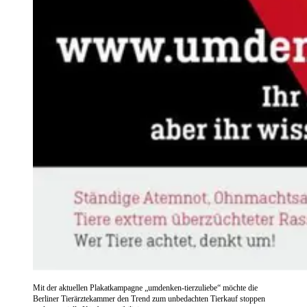
Mit der aktuellen Plakatkampagne „umdenken-tierzuliebe“ möchte die
Berliner Tierärztekammer den Trend zum unbedachten Tierkauf stoppen