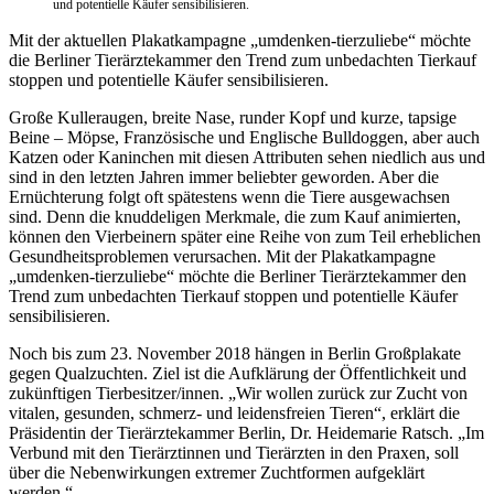
und potentielle Käufer sensibilisieren.
Mit der aktuellen Plakatkampagne „umdenken-tierzuliebe“ möchte
die Berliner Tierärztekammer den Trend zum unbedachten Tierkauf
stoppen und potentielle Käufer sensibilisieren.
Große Kulleraugen, breite Nase, runder Kopf und kurze, tapsige
Beine – Möpse, Französische und Englische Bulldoggen, aber auch
Katzen oder Kaninchen mit diesen Attributen sehen niedlich aus und
sind in den letzten Jahren immer beliebter geworden. Aber die
Ernüchterung folgt oft spätestens wenn die Tiere ausgewachsen
sind. Denn die knuddeligen Merkmale, die zum Kauf animierten,
können den Vierbeinern später eine Reihe von zum Teil erheblichen
Gesundheitsproblemen verursachen. Mit der Plakatkampagne
„umdenken-tierzuliebe“ möchte die Berliner Tierärztekammer den
Trend zum unbedachten Tierkauf stoppen und potentielle Käufer
sensibilisieren.
Noch bis zum 23. November 2018 hängen in Berlin Großplakate
gegen Qualzuchten. Ziel ist die Aufklärung der Öffentlichkeit und
zukünftigen Tierbesitzer/innen. „Wir wollen zurück zur Zucht von
vitalen, gesunden, schmerz- und leidensfreien Tieren“, erklärt die
Präsidentin der Tierärztekammer Berlin, Dr. Heidemarie Ratsch. „Im
Verbund mit den Tierärztinnen und Tierärzten in den Praxen, soll
über die Nebenwirkungen extremer Zuchtformen aufgeklärt
werden.“