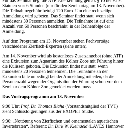
Für das Seminar liegt die ATF-Anerkennung gemäß § 10 der ATF-
Statuten vor: 6 Stunden (nur für den Seminartag am 13. November).
Die Teilnahmegebühr beträgt 120 Euro. Um eine rechtzeitige
Anmeldung wird gebeten. Das Seminar findet statt, wenn sich
mindestens 30 Personen anmelden. Die Teilnahme ist auf eine
Anzahl von 60 Personen beschränkt, in der Reihenfolge der
Anmeldung.
Auf dem Programm am 13. November stehen Fachvorträge
verschiedener Zierfisch-Experten (siehe unten).
Am 14. November wird als kostenloses Zusatzangebot (ohne ATF)
eine Exkursion zum Aquarium des Kölner Zoos mit Führung hinter
die Kulissen geboten. Die Exkursion findet nur statt, wenn
mindestens 20 Personen teilnehmen. Die Teilnahme an der
Exkursion bitte unbedingt bei der Anmeldung mitteilen, da die
Personenzahl wegen der Organisation der Führung schon vor dem
Seminar dem Kölner Zoo gemeldet werden muss.
Das Vortragsprogramm am 13. November
9:00 Uhr:
Prof. Dr. Thomas Blaha
(Vorstandsmitglied der TVT)
zieht Schlussfolgerungen aus der EXOPET-Studie.
9:30: „Nottötung von Zierfischen und ornamentalen aquatischen
Invertebraten“, Referent:
Dr. Dirk W. Kleingeld
(LAVES Hannover,