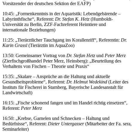
Vorsitzender der deutschen Sektion der EAFP)
10:45: „Formenkenntnis in der Aquaristik: Lebendgebärende –
Labyrinthfische“, Referent:
Dr. Stefan K. Hetz
(Humboldt-
Universität zu Berlin, ZZF-Fachreferent Heimtiere und
internationale Beziehungen)
11:25: „Tierärztlicher Tauchgang ins Korallenriff“, Referentin:
Dr.
Karin Grassl
(Tierärztin im AquaZoo)
13:50: Gemeinsamer Vortrag von
Dr. Stefan Hetz
und
Peter Merz
(Zierfischgroßhandel Peter Merz, Heinsberg): „Beurteilung des
Verhaltens von Fischen – Theorie und Praxis“
15:35: „Skalare – Ansprüche an die Haltung und aktuelle
Gesundheitsprobleme“, Referent:
Dr. Helmut Wedekind
(Leiter des
Instituts für Fischerei in Starnberg, Bayerische Landesanstalt für
Landwirtschaft)
16:15: „Fische schonend fangen und im Handel richtig einsetzen“,
Referent:
Peter Merz
16:50: „Krebse, Garnelen und Schnecken – Haltung und
Bedürfnisse“, Referent:
Dieter Untergasser
(Mitarbeiter der Fa. sera,
Seminarleiter)