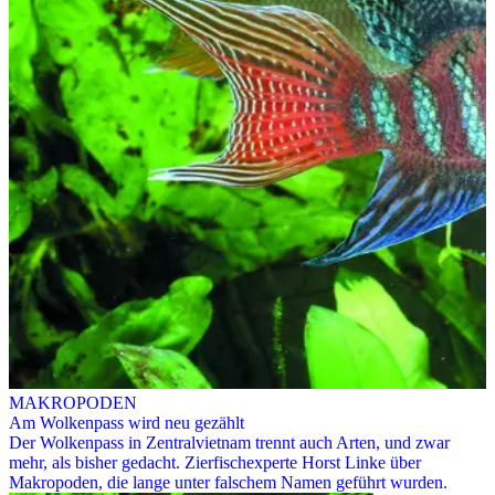
MAKROPODEN
Am Wolkenpass wird neu gezählt
Der Wolkenpass in Zentralvietnam trennt auch Arten, und zwar
mehr, als bisher gedacht. Zierfischexperte Horst Linke über
Makropoden, die lange unter falschem Namen geführt wurden.