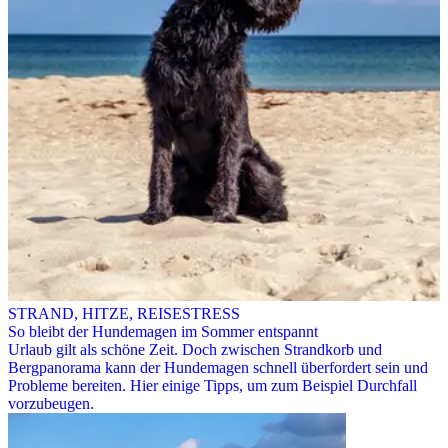
STRAND, HITZE, REISESTRESS
So bleibt der Hundemagen im Sommer entspannt
Urlaub gilt als schöne Zeit. Doch zwischen Strandkorb und
Bergpanorama kann der Hundemagen schnell überfordert sein und
Probleme bereiten. Hier einige Tipps, um zum Beispiel Durchfall
vorzubeugen.