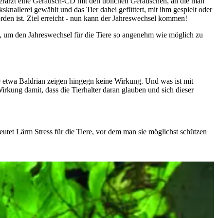
 Tierarzt eine Geräusch-CD mit den üblichen Geräuschen, an die man
nallerei gewählt und das Tier dabei gefüttert, mit ihm gespielt oder
orden ist. Ziel erreicht - nun kann der Jahreswechsel kommen!
 um den Jahreswechsel für die Tiere so angenehm wie möglich zu
wie etwa Baldrian zeigen hingegn keine Wirkung. Und was ist mit
kung damit, dass die Tierhalter daran glauben und sich dieser
tet Lärm Stress für die Tiere, vor dem man sie möglichst schützen