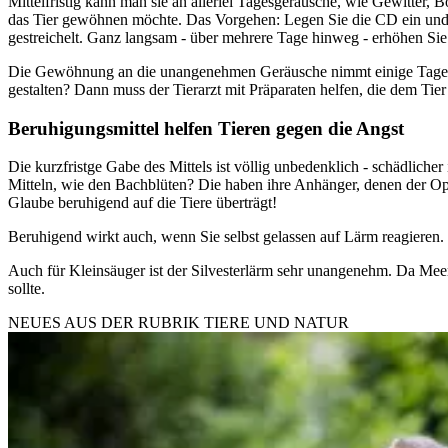
Mittelfristig kann man sie an allerlei Tagesgeräusche, wie Gewitter,
das Tier gewöhnen möchte. Das Vorgehen: Legen Sie die CD ein und ste
gestreichelt. Ganz langsam - über mehrere Tage hinweg - erhöhen Sie 
Die Gewöhnung an die unangenehmen Geräusche nimmt einige Tage in
gestalten? Dann muss der Tierarzt mit Präparaten helfen, die dem Tie
Beruhigungsmittel helfen Tieren gegen die Angst
Die kurzfristge Gabe des Mittels ist völlig unbedenklich - schädliche
Mitteln, wie den Bachblüten? Die haben ihre Anhänger, denen der Opt
Glaube beruhigend auf die Tiere überträgt!
Beruhigend wirkt auch, wenn Sie selbst gelassen auf Lärm reagieren. D
Auch für Kleinsäuger ist der Silvesterlärm sehr unangenehm. Da Meer
sollte.
NEUES AUS DER RUBRIK
TIERE UND NATUR