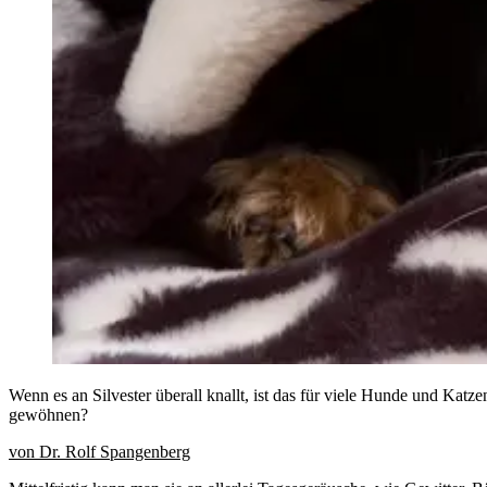
Wenn es an Silvester überall knallt, ist das für viele Hunde und Kat
gewöhnen?
von Dr. Rolf Spangenberg