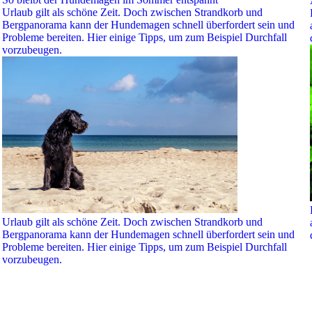
Urlaub gilt als schöne Zeit. Doch zwischen Strandkorb und
Bergpanorama kann der Hundemagen schnell überfordert sein und
Probleme bereiten. Hier einige Tipps, um zum Beispiel Durchfall
vorzubeugen.
Urlaub gilt als schöne Zeit. Doch zwischen Strandkorb und
Bergpanorama kann der Hundemagen schnell überfordert sein und
Probleme bereiten. Hier einige Tipps, um zum Beispiel Durchfall
vorzubeugen.