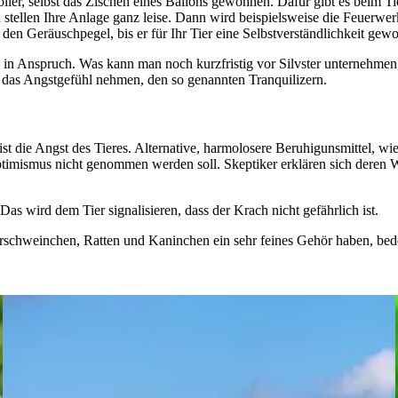
 Böller, selbst das Zischen eines Ballons gewöhnen. Dafür gibt es beim
llen Ihre Anlage ganz leise. Dann wird beispielsweise die Feuerwerksk
den Geräuschpegel, bis er für Ihr Tier eine Selbstverständlichkeit gew
 Anspruch. Was kann man noch kurzfristig vor Silvster unternehmen,
r das Angstgefühl nehmen, den so genannten Tranquilizern.
r ist die Angst des Tieres. Alternative, harmolosere Beruhigunsmittel, 
imismus nicht genommen werden soll. Skeptiker erklären sich deren Wir
as wird dem Tier signalisieren, dass der Krach nicht gefährlich ist.
schweinchen, Ratten und Kaninchen ein sehr feines Gehör haben, bedeu