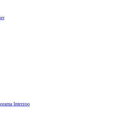
ger
norama
Interzoo