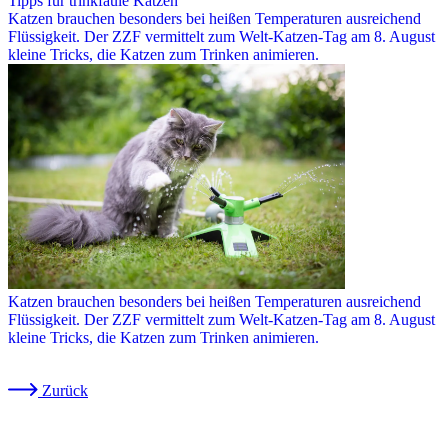
Tipps für trinkfaule Katzen
Katzen brauchen besonders bei heißen Temperaturen ausreichend
Flüssigkeit. Der ZZF vermittelt zum Welt-Katzen-Tag am 8. August
kleine Tricks, die Katzen zum Trinken animieren.
Katzen brauchen besonders bei heißen Temperaturen ausreichend
Flüssigkeit. Der ZZF vermittelt zum Welt-Katzen-Tag am 8. August
kleine Tricks, die Katzen zum Trinken animieren.
Zurück