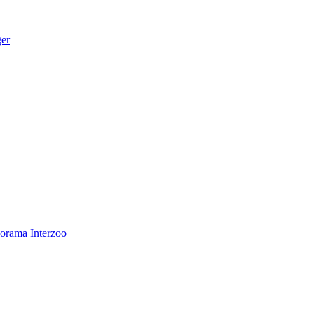
ger
norama
Interzoo