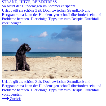
STRAND, HITZE, REISESTRESS
So bleibt der Hundemagen im Sommer entspannt
Urlaub gilt als schöne Zeit. Doch zwischen Strandkorb und
Bergpanorama kann der Hundemagen schnell überfordert sein und
Probleme bereiten. Hier einige Tipps, um zum Beispiel Durchfall
vorzubeugen.
Urlaub gilt als schöne Zeit. Doch zwischen Strandkorb und
Bergpanorama kann der Hundemagen schnell überfordert sein und
Probleme bereiten. Hier einige Tipps, um zum Beispiel Durchfall
vorzubeugen.
Zurück