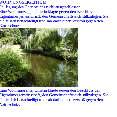
WOHNUNGSEIGENTUM
Stilllegung des Gartenteichs nicht ausgeschlossen
Eine Wohnungseigentümerin klagte gegen den Beschluss der
Eigentümergemeinschaft, den Gemeinschaftsteich stillzulegen. Sie
fühlte sich benachteiligt und sah darin einen Verstoß gegen den
Naturschutz.
Eine Wohnungseigentümerin klagte gegen den Beschluss der
Eigentümergemeinschaft, den Gemeinschaftsteich stillzulegen. Sie
fühlte sich benachteiligt und sah darin einen Verstoß gegen den
Naturschutz.