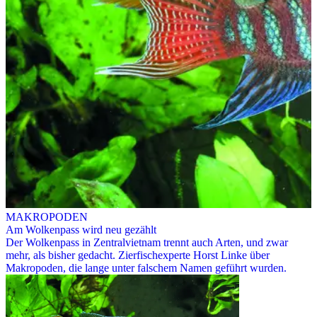
MAKROPODEN
Am Wolkenpass wird neu gezählt
Der Wolkenpass in Zentralvietnam trennt auch Arten, und zwar
mehr, als bisher gedacht. Zierfischexperte Horst Linke über
Makropoden, die lange unter falschem Namen geführt wurden.