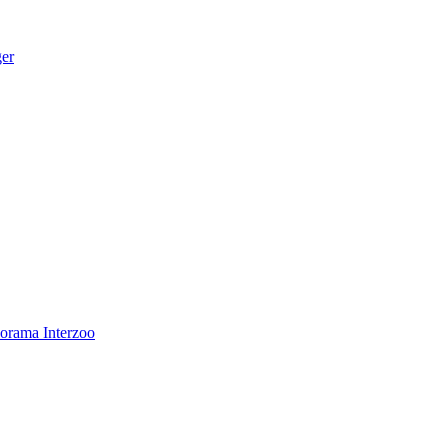
ger
norama
Interzoo