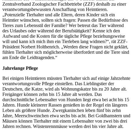
Zentralverband Zoologischer Fachbetriebe (ZZF) deshalb zu einer
verantwortungsbewussten Anschaffung von Heimtieren.
„Potenzielle Tierhalter und alle Eltern, deren Kinder sich ein
Heimtier wünschen, sollten sich fragen: Passen die Bedürfnisse des
Tieres zum Lebensstil der Familie? Wer betreut das Tier während
des Urlaubes oder während der Berufstätigkeit? Kenne ich den
Aufwand und die Kosten für die tägliche Pflege beziehungsweise
will und kann ich mich ihm ein Tierleben lang widmen?“, rät ZZF-
Präsident Norbert Holthenrich. „Werden diese Fragen nicht geklärt,
fühlen Tierhalter sich möglicherweise überfordert und die Tiere sind
am Ende die Leidtragenden.“
Jahrelange Pflege
Bei einigen Heimtieren müssten Tierhalter sich auf einige Jahrzehnte
verantwortungsvolle Pflege einstellen. Das Lieblingstier der
Deutschen, die Katze, wird als Wohnungskatze bis zu 20 Jahre alt.
Freigänger können zehn bis 15 Jahre alt werden. Das
durchschnittliche Lebensalter von Hunden liegt etwa bei acht bis 15
Jahren. Hunde kleinerer Rassen genießen in der Regel ein längeres
Leben als größere Hunde. Zwergkaninchen leben fünf bis zehn
Jahre, Meerschweinchen etwa sechs bis acht. Bei Goldhamstern und
Mäusen können Tierhalter mit einem Lebensalter von zwei bis drei
Jahren rechnen. Wüstenrennmäuse werden drei bis vier Jahre alt.