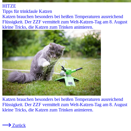
HITZE
Tipps für trinkfaule Katzen
Katzen brauchen besonders bei heißen Temperaturen ausreichend
Flüssigkeit. Der ZZF vermittelt zum Welt-Katzen-Tag am 8. August
kleine Tricks, die Katzen zum Trinken animieren.
Katzen brauchen besonders bei heißen Temperaturen ausreichend
Flüssigkeit. Der ZZF vermittelt zum Welt-Katzen-Tag am 8. August
kleine Tricks, die Katzen zum Trinken animieren.
Zurück