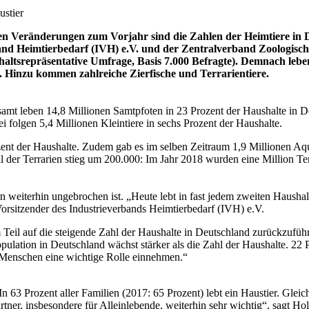
ustier
n Veränderungen zum Vorjahr sind die Zahlen der Heimtiere in De
band Heimtierbedarf (IVH) e.V. und der Zentralverband Zoologisc
altsrepräsentative Umfrage, Basis 7.000 Befragte). Demnach leben
. Hinzu kommen zahlreiche Zierfische und Terrarientiere.
samt leben 14,8 Millionen Samtpfoten in 23 Prozent der Haushalte in D
i folgen 5,4 Millionen Kleintiere in sechs Prozent der Haushalte.
zent der Haushalte. Zudem gab es im selben Zeitraum 1,9 Millionen Aqu
l der Terrarien stieg um 200.000: Im Jahr 2018 wurden eine Million Terr
n weiterhin ungebrochen ist. „Heute lebt in fast jedem zweiten Hausha
Vorsitzender des Industrieverbands Heimtierbedarf (IVH) e.V.
Teil auf die steigende Zahl der Haushalte in Deutschland zurückzuführe
lation in Deutschland wächst stärker als die Zahl der Haushalte. 22 P
r Menschen eine wichtige Rolle einnehmen.“
n 63 Prozent aller Familien (2017: 65 Prozent) lebt ein Haustier. Gleich
rtner, insbesondere für Alleinlebende, weiterhin sehr wichtig“, sagt H