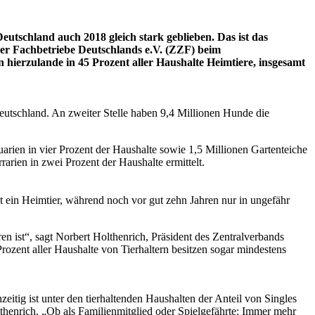
utschland auch 2018 gleich stark geblieben. Das ist das
her Fachbetriebe Deutschlands e.V. (ZZF) beim
 hierzulande in 45 Prozent aller Haushalte Heimtiere, insgesamt
eutschland. An zweiter Stelle haben 9,4 Millionen Hunde die
arien in vier Prozent der Haushalte sowie 1,5 Millionen Gartenteiche
arien in zwei Prozent der Haushalte ermittelt.
lt ein Heimtier, während noch vor gut zehn Jahren nur in ungefähr
n ist“, sagt Norbert Holthenrich, Präsident des Zentralverbands
rozent aller Haushalte von Tierhaltern besitzen sogar mindestens
zeitig ist unter den tierhaltenden Haushalten der Anteil von Singles
olthenrich. „Ob als Familienmitglied oder Spielgefährte: Immer mehr