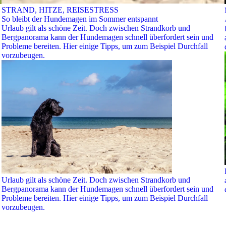
STRAND, HITZE, REISESTRESS
So bleibt der Hundemagen im Sommer entspannt
Urlaub gilt als schöne Zeit. Doch zwischen Strandkorb und
Bergpanorama kann der Hundemagen schnell überfordert sein und
Probleme bereiten. Hier einige Tipps, um zum Beispiel Durchfall
vorzubeugen.
Urlaub gilt als schöne Zeit. Doch zwischen Strandkorb und
Bergpanorama kann der Hundemagen schnell überfordert sein und
Probleme bereiten. Hier einige Tipps, um zum Beispiel Durchfall
vorzubeugen.