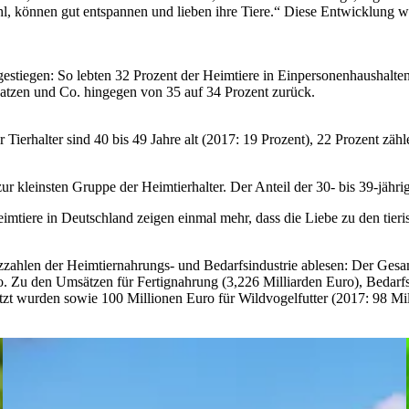
ohl, können gut entspannen und lieben ihre Tiere.“ Diese Entwicklung
 gestiegen: So lebten 32 Prozent der Heimtiere in Einpersonenhaushalte
atzen und Co. hingegen von 35 auf 34 Prozent zurück.
r Tierhalter sind 40 bis 49 Jahre alt (2017: 19 Prozent), 22 Prozent zä
ur kleinsten Gruppe der Heimtierhalter. Der Anteil der 30- bis 39-jähri
mtiere in Deutschland zeigen einmal mehr, dass die Liebe zu den tieri
tzzahlen der Heimtiernahrungs- und Bedarfsindustrie ablesen: Der Ges
ro. Zu den Umsätzen für Fertignahrung (3,226 Milliarden Euro), Bedarf
zt wurden sowie 100 Millionen Euro für Wildvogelfutter (2017: 98 Mil