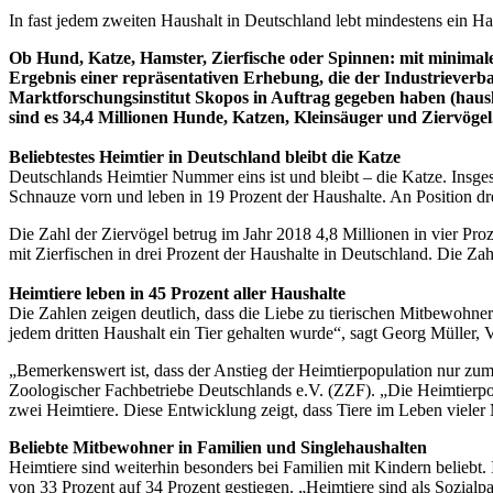
In fast jedem zweiten Haushalt in Deutschland lebt mindestens ein Ha
Ob Hund, Katze, Hamster, Zierfische oder Spinnen: mit minimale
Ergebnis einer repräsentativen Erhebung, die der Industriever
Marktforschungsinstitut Skopos in Auftrag gegeben haben (haush
sind es 34,4 Millionen Hunde, Katzen, Kleinsäuger und Ziervögel
Beliebtestes Heimtier in Deutschland bleibt die Katze
Deutschlands Heimtier Nummer eins ist und bleibt – die Katze. Insge
Schnauze vorn und leben in 19 Prozent der Haushalte. An Position dre
Die Zahl der Ziervögel betrug im Jahr 2018 4,8 Millionen in vier Pro
mit Zierfischen in drei Prozent der Haushalte in Deutschland. Die Zah
Heimtiere leben in 45 Prozent aller Haushalte
Die Zahlen zeigen deutlich, dass die Liebe zu tierischen Mitbewohner
jedem dritten Haushalt ein Tier gehalten wurde“, sagt Georg Müller, 
„Bemerkenswert ist, dass der Anstieg der Heimtierpopulation nur zum 
Zoologischer Fachbetriebe Deutschlands e.V. (ZZF). „Die Heimtierpopu
zwei Heimtiere. Diese Entwicklung zeigt, dass Tiere im Leben viele
Beliebte Mitbewohner in Familien und Singlehaushalten
Heimtiere sind weiterhin besonders bei Familien mit Kindern beliebt. I
von 33 Prozent auf 34 Prozent gestiegen. „Heimtiere sind als Sozialpa