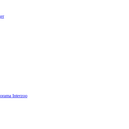
ger
norama
Interzoo