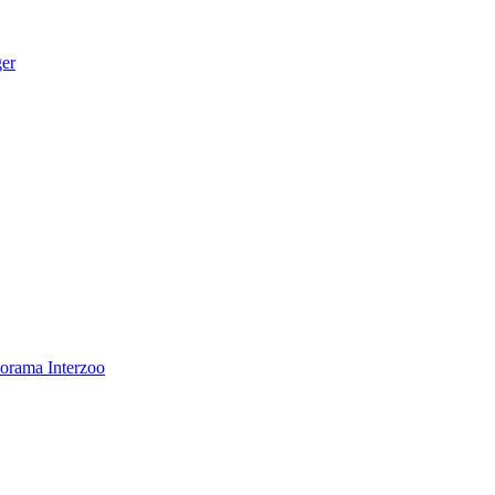
ger
norama
Interzoo