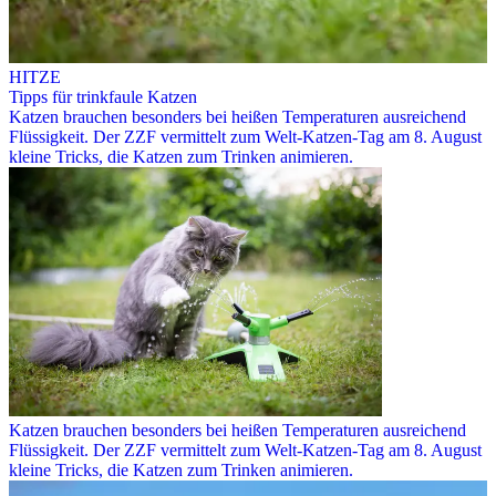
HITZE
Tipps für trinkfaule Katzen
Katzen brauchen besonders bei heißen Temperaturen ausreichend
Flüssigkeit. Der ZZF vermittelt zum Welt-Katzen-Tag am 8. August
kleine Tricks, die Katzen zum Trinken animieren.
Katzen brauchen besonders bei heißen Temperaturen ausreichend
Flüssigkeit. Der ZZF vermittelt zum Welt-Katzen-Tag am 8. August
kleine Tricks, die Katzen zum Trinken animieren.