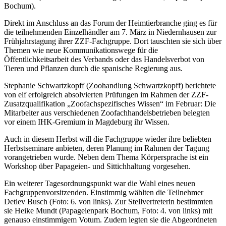
Bochum).
Direkt im Anschluss an das Forum der Heimtierbranche ging es für
die teilnehmenden Einzelhändler am 7. März in Niedernhausen zur
Frühjahrstagung ihrer ZZF-Fachgruppe. Dort tauschten sie sich über
Themen wie neue Kommunikationswege für die
Öffentlichkeitsarbeit des Verbands oder das Handelsverbot von
Tieren und Pflanzen durch die spanische Regierung aus.
Stephanie Schwartzkopff (Zoohandlung Schwartzkopff) berichtete
von elf erfolgreich absolvierten Prüfungen im Rahmen der ZZF-
Zusatzqualifikation „Zoofachspezifisches Wissen“ im Februar: Die
Mitarbeiter aus verschiedenen Zoofachhandelsbetrieben belegten
vor einem IHK-Gremium in Magdeburg ihr Wissen.
Auch in diesem Herbst will die Fachgruppe wieder ihre beliebten
Herbstseminare anbieten, deren Planung im Rahmen der Tagung
vorangetrieben wurde. Neben dem Thema Körpersprache ist ein
Workshop über Papageien- und Sittichhaltung vorgesehen.
Ein weiterer Tagesordnungspunkt war die Wahl eines neuen
Fachgruppenvorsitzenden. Einstimmig wählten die Teilnehmer
Detlev Busch (Foto: 6. von links). Zur Stellvertreterin bestimmten
sie Heike Mundt (Papageienpark Bochum, Foto: 4. von links) mit
genauso einstimmigem Votum. Zudem legten sie die Abgeordneten