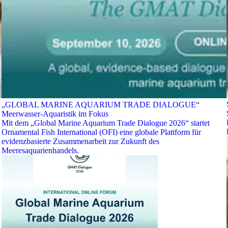
„GLOBAL MARINE AQUARIUM TRADE DIALOGUE“
Meerwasser-Aquaristik im Fokus
Mit dem „Global Marine Aquarium Trade Dialogue 2026“ startet
Ornamental Fish International (OFI) eine globale Plattform für
evidenzbasierte Zusammenarbeit zur Zukunft des
Meeresaquarienhandels.