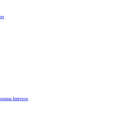
ger
norama
Interzoo