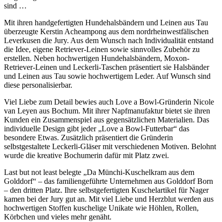
sind …
Mit ihren handgefertigten Hundehalsbändern und Leinen aus Tau
überzeugte Kerstin Acheampong aus dem nordrheinwestfälischen
Leverkusen die Jury. Aus dem Wunsch nach Individualität entstand
die Idee, eigene Retriever-Leinen sowie sinnvolles Zubehör zu
erstellen. Neben hochwertigen Hundehalsbändern, Moxon-
Retriever-Leinen und Leckerli-Taschen präsentiert sie Halsbänder
und Leinen aus Tau sowie hochwertigem Leder. Auf Wunsch sind
diese personalisierbar.
Viel Liebe zum Detail bewies auch Love a Bowl-Gründerin Nicole
van Leyen aus Bochum. Mit ihrer Napfmanufaktur bietet sie ihren
Kunden ein Zusammenspiel aus gegensätzlichen Materialien. Das
individuelle Design gibt jeder „Love a Bowl-Futterbar“ das
besondere Etwas. Zusätzlich präsentiert die Gründerin
selbstgestaltete Leckerli-Gläser mit verschiedenen Motiven. Belohnt
wurde die kreative Bochumerin dafür mit Platz zwei.
Last but not least belegte „Da Münchi-Kuschelkram aus dem
Golddorf“ – das familiengeführte Unternehmen aus Golddorf Born
– den dritten Platz. Ihre selbstgefertigten Kuschelartikel für Nager
kamen bei der Jury gut an. Mit viel Liebe und Herzblut werden aus
hochwertigen Stoffen kuschelige Unikate wie Höhlen, Rollen,
Körbchen und vieles mehr genäht.