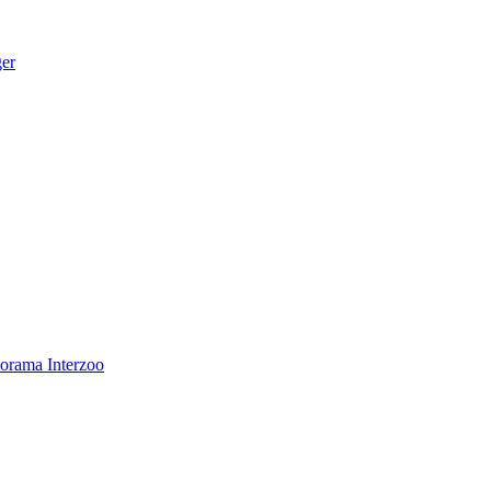
ger
norama
Interzoo