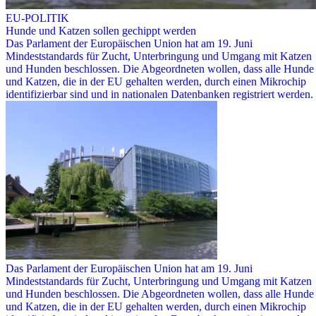
EU-POLITIK
Hunde und Katzen sollen gechippt werden
Das Parlament der Europäischen Union hat am 19. Juni
Mindeststandards für Zucht, Unterbringung und Umgang mit Katzen
und Hunden beschlossen. Die Abgeordneten wollen, dass alle Hunde
und Katzen, die in der EU gehalten werden, durch einen Mikrochip
identifizierbar sind und in nationalen Datenbanken registriert werden.
Das Parlament der Europäischen Union hat am 19. Juni
Mindeststandards für Zucht, Unterbringung und Umgang mit Katzen
und Hunden beschlossen. Die Abgeordneten wollen, dass alle Hunde
und Katzen, die in der EU gehalten werden, durch einen Mikrochip