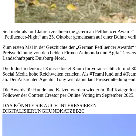
Seit mehr als fünf Jahren zeichnen die „German Petfluencer Awards“
„Petfluencer-Night“ am 25. Oktober gemeinsam auf einer Bühne verlie
Zum ersten Mal in der Geschichte der „German Petfluencer Awards“ 
Preisverleihung von den beiden Firmen Animonda und Agria Tierversi
Landschaftspark Duisburg-Nord.
Die Industriedenkmal-Kulisse bietet Raum für voraussichtlich rund 3
Social Media hohe Reichweiten erzielen. Als #TeamHund und #TeamKa
an. Der Ausrichter-Agentur Tony will damit laut Pressemitteilung endl
Die Awards für Hunde und Katzen werden wieder in fünf Kategorien v
Follower der Content Creator per Online-Voting im September 2025.
DAS KÖNNTE SIE AUCH INTERESSIEREN
DIGITALISIERUNG
HUND
KATZE
B2C