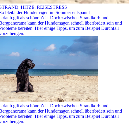
STRAND, HITZE, REISESTRESS
So bleibt der Hundemagen im Sommer entspannt
Urlaub gilt als schöne Zeit. Doch zwischen Strandkorb und
Bergpanorama kann der Hundemagen schnell überfordert sein und
Probleme bereiten. Hier einige Tipps, um zum Beispiel Durchfall
vorzubeugen.
Urlaub gilt als schöne Zeit. Doch zwischen Strandkorb und
Bergpanorama kann der Hundemagen schnell überfordert sein und
Probleme bereiten. Hier einige Tipps, um zum Beispiel Durchfall
vorzubeugen.