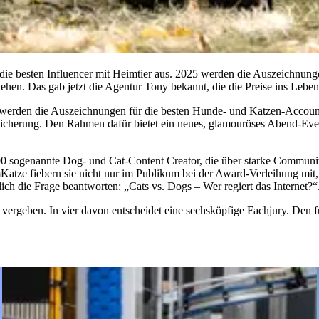
 die besten Influencer mit Heimtier aus. 2025 werden die Auszeichnun
hen. Das gab jetzt die Agentur Tony bekannt, die die Preise ins Leben
werden die Auszeichnungen für die besten Hunde- und Katzen-Accounts
cherung. Den Rahmen dafür bietet ein neues, glamouröses Abend-Event
00 sogenannte Dog- und Cat-Content Creator, die über starke Communitie
tze fiebern sie nicht nur im Publikum bei der Award-Verleihung mit, 
ich die Frage beantworten: „Cats vs. Dogs – Wer regiert das Internet?“
ergeben. In vier davon entscheidet eine sechsköpfige Fachjury. Den f