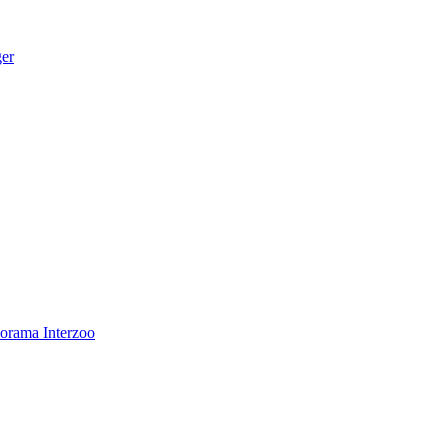
ger
norama
Interzoo