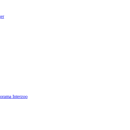
ger
norama
Interzoo