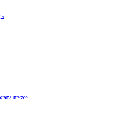
ger
norama
Interzoo