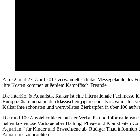
Am 22. und 23. April 2017 verwandelt sich das Messegelände des Fre
ihre Kosten kommen außerdem Kampffisch-Freunde.
Die InterKoi & Aquaristik Kalkar ist eine internationale Fachmesse f
Europa-Championat in den klassischen japanischen Koi-Varietäten ver
Kalkar ihre schönsten und wertvollsten Zierkarpfen in über 100 aufw
Die rund 100 Aussteller bieten auf der Verkaufs- und Informationsm
halten kostenlose Vorträge über Haltung, Pflege und Krankheiten vo
Aquarium“ für Kinder und Erwachsene ab. Rüdiger Thau informiert üb
Aquariums zu beachten ist.