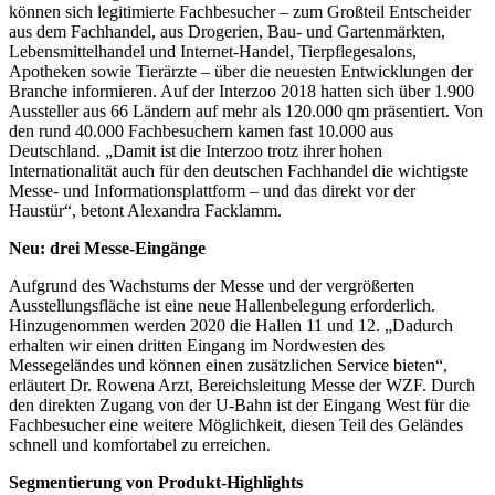
können sich legitimierte Fachbesucher – zum Großteil Entscheider
aus dem Fachhandel, aus Drogerien, Bau- und Gartenmärkten,
Lebensmittelhandel und Internet-Handel, Tierpflegesalons,
Apotheken sowie Tierärzte – über die neuesten Entwicklungen der
Branche informieren. Auf der Interzoo 2018 hatten sich über 1.900
Aussteller aus 66 Ländern auf mehr als 120.000 qm präsentiert. Von
den rund 40.000 Fachbesuchern kamen fast 10.000 aus
Deutschland. „Damit ist die Interzoo trotz ihrer hohen
Internationalität auch für den deutschen Fachhandel die wichtigste
Messe- und Informationsplattform – und das direkt vor der
Haustür“, betont Alexandra Facklamm.
Neu: drei Messe-Eingänge
Aufgrund des Wachstums der Messe und der vergrößerten
Ausstellungsfläche ist eine neue Hallenbelegung erforderlich.
Hinzugenommen werden 2020 die Hallen 11 und 12. „Dadurch
erhalten wir einen dritten Eingang im Nordwesten des
Messegeländes und können einen zusätzlichen Service bieten“,
erläutert Dr. Rowena Arzt, Bereichsleitung Messe der WZF. Durch
den direkten Zugang von der U-Bahn ist der Eingang West für die
Fachbesucher eine weitere Möglichkeit, diesen Teil des Geländes
schnell und komfortabel zu erreichen.
Segmentierung von Produkt-Highlights