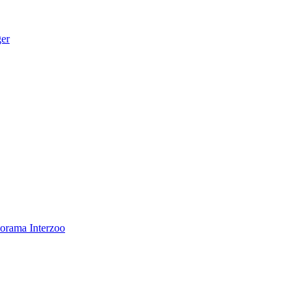
ger
norama
Interzoo