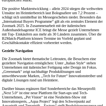
europäischen Markt.
Die positive Marktentwicklung – allein 2024 stiegen die weltweiten
Umsätze im Heimtierbereich laut Bolognafiere um 7,2 Prozent –
schlägt sich unmittelbar im Messegeschehen nieder. Besonders das
„International Buyers Programme“ gilt als ein zentrales Element der
Zoomark 2025. In Zusammenarbeit mit der italienischen
Außenhandelsagentur ICE bringt die Messe gezielt Unternehmen
mit Top- Einkäufern aus mehr als 30 Ländern zusammen. Über die
B2Match-Plattform können Termine im Vorfeld geplant und
Geschäftskontakte effizient vorbereitet werden.
Gezielte Navigation
Die Zoomark bietet thematische Leitrouten, die Besuchern eine
gezieltere Navigation ermöglichen: Unter „Italian Style“ stehen
Unternehmen mit italienischer Fertigung oder Design im Fokus.
„Greenmark“ zeigt nachhaltige Produktlösungen und
umweltbewusste Marken, „Tech for Future“ Innovationstreiber und
digitale Lösungen rund um Heimtiere.
Darüber hinaus ergänzen fünf Sonderbereiche das Messeprofil:
„Next 5.0“ ist eine neue Plattform für Start-ups und Tech-
Unternehmen, „Pet Vision“ ist eine Neuheiten-Show mit
Innovationspreis, „Aqua Project“ legt den Schwerpunkt auf
Aquaristik und Terraristik, „Factory“ stellt Produktionsprozesse und