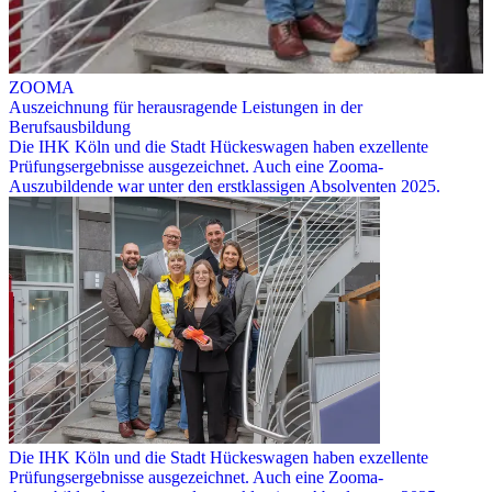
ZOOMA
Auszeichnung für herausragende Leistungen in der
Berufsausbildung
Die IHK Köln und die Stadt Hückeswagen haben exzellente
Prüfungsergebnisse ausgezeichnet. Auch eine Zooma-
Auszubildende war unter den erstklassigen Absolventen 2025.
Die IHK Köln und die Stadt Hückeswagen haben exzellente
Prüfungsergebnisse ausgezeichnet. Auch eine Zooma-