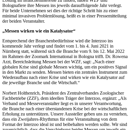
Lösung im Brancheninteresse zu finden, haben WZF und
Bolognafiere ihre Messen ins jeweils darauffolgende Jahr verlegt.
Für beide Unternehmen sei dies der richtige Schritt hin zu einer
minimal invasiven Problemlösung, heißt es in einer Pressemitteilung
der beiden Veranstalter.
„Messen wirken wie ein Katalysator“
Entsprechend der Branchenbedürfnisse wird die Interzoo ins
kommende Jahr verlegt und findet vom 1. bis 4. Juni 2021 in
Nürnberg statt, während sich die Branche vom 9. bis 12. Mai 2022
im Rahmen der Zoomark International in Bologna trifft. Dr. Rowena
Arzt, Bereichsleitung Messen bei der WZF, sagt: „Nach einer
globalen Krise sind globale Messen wichtig, um ein positives Signal
in den Markt zu senden. Messen bieten ein zentrales Instrument zum
Wiederaufbau nach einer Krise und wirken wie ein Katalysator auf
die jeweilige Branche und die Wirtschaft.“
Norbert Holthenrich, Präsident des Zentralverbandes Zoologischer
Fachbetriebe (ZZF), dem ideellen Träger der Interzoo, ergänzt: „Als
Verband und Messeveranstalter liegt es in unserer Verantwortung,
die Branche nach einer überstandenen Krise bei der wirtschaftlichen
Erholung zu unterstützen. Unsere Aussteller geben uns zu verstehen,
dass ein Zweijahres-Rhythmus für eine Veranstaltung von dem
Format der Interzoo ideal ist und beibehalten werden sollte. Wir sind
zuversichtlich, dass die Verschiebung beider Messen um jeweils ein