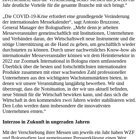
Jahr deutliche Vorteile für die gesamte Branche mit sich bringt.“
„Die COVID-19-Krise erfordert eine grundlegende Veränderung
der internationalen Messekalender“, sagt Antonio Bruzzone,
General Manager der Bolognafiere. „Mehr denn je arbeiten
Messeveranstalter gemeinschaftlich mit Institutionen, Unternehmen
und Verbänden daran, der Wirtschaftswelt neue Instrumente und die
nötige Unterstützung an die Hand zu geben, um geschäftlich wieder
durchstarten zu können. Durch unser nachweisliches Know-how als
internationaler Messeveranstalter können wir dem Heimtiersektor in
2022 zur Zoomark International in Bologna einen umfassenden
Überblick über die besten und fortschrittlichsten internationalen
Produkte zusammen mit einer wachsenden Zahl professioneller
Unternehmen aus den wichtigsten Wachstumsmärkten bieten, in
denen wir unsere Veranstaltung langjährig bewerben. Wir sind
überzeugt, dass die Notsituation, in der wir uns aktuell befinden,
neue Stimuli für die Wirtschaft bewirken kann, und dass sich die
Wirtschaft in den kommenden zwei Jahren wieder stabilisieren wird.
Den Lohn werden dann insbesondere die innovativsten
Unternehmen ernten.“
Interzoo in Zukunft in ungeraden Jahren
Mit der Verschiebung ihrer Messen um jeweils ein Jahr haben WZF
und Bolognafiere laut gemeinsamer Presseerklärung einen Weg