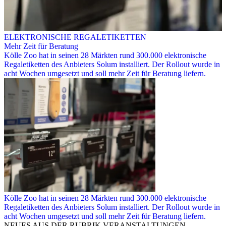
ELEKTRONISCHE REGALETIKETTEN
Mehr Zeit für Beratung
Kölle Zoo hat in seinen 28 Märkten rund 300.000 elektronische
Regaletiketten des Anbieters Solum installiert. Der Rollout wurde in
acht Wochen umgesetzt und soll mehr Zeit für Beratung liefern.
Kölle Zoo hat in seinen 28 Märkten rund 300.000 elektronische
Regaletiketten des Anbieters Solum installiert. Der Rollout wurde in
acht Wochen umgesetzt und soll mehr Zeit für Beratung liefern.
NEUES AUS DER RUBRIK
VERANSTALTUNGEN