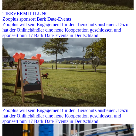
TIERVERMITTLUNG
Zooplus sponsort Bark Date-Events
Zooplus will sein Engagement für den Tierschutz ausbauen. Dazu
hat der Onlinehändler eine neue Kooperation geschlossen und
sponsert nun 17 Bark Date-Events in Deutschland.
Zooplus will sein Engagement für den Tierschutz ausbauen. Dazu
hat der Onlinehändler eine neue Kooperation geschlossen und
sponsert nun 17 Bark Date-Events in Deutschland.