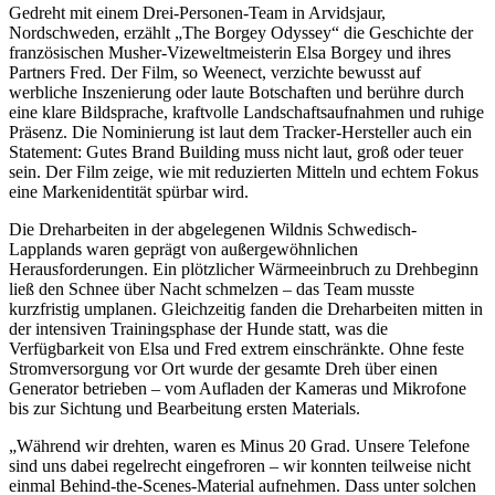
Gedreht mit einem Drei-Personen-Team in Arvidsjaur,
Nordschweden, erzählt „The Borgey Odyssey“ die Geschichte der
französischen Musher-Vizeweltmeisterin Elsa Borgey und ihres
Partners Fred. Der Film, so Weenect, verzichte bewusst auf
werbliche Inszenierung oder laute Botschaften und berühre durch
eine klare Bildsprache, kraftvolle Landschaftsaufnahmen und ruhige
Präsenz. Die Nominierung ist laut dem Tracker-Hersteller auch ein
Statement: Gutes Brand Building muss nicht laut, groß oder teuer
sein. Der Film zeige, wie mit reduzierten Mitteln und echtem Fokus
eine Markenidentität spürbar wird.
Die Dreharbeiten in der abgelegenen Wildnis Schwedisch-
Lapplands waren geprägt von außergewöhnlichen
Herausforderungen. Ein plötzlicher Wärmeeinbruch zu Drehbeginn
ließ den Schnee über Nacht schmelzen – das Team musste
kurzfristig umplanen. Gleichzeitig fanden die Dreharbeiten mitten in
der intensiven Trainingsphase der Hunde statt, was die
Verfügbarkeit von Elsa und Fred extrem einschränkte. Ohne feste
Stromversorgung vor Ort wurde der gesamte Dreh über einen
Generator betrieben – vom Aufladen der Kameras und Mikrofone
bis zur Sichtung und Bearbeitung ersten Materials.
„Während wir drehten, waren es Minus 20 Grad. Unsere Telefone
sind uns dabei regelrecht eingefroren – wir konnten teilweise nicht
einmal Behind-the-Scenes-Material aufnehmen. Dass unter solchen