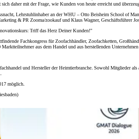
t sich daher mit der Frage, wie Kunden von heute erreicht und überze
n Fassnacht, Lehrstuhlinhaber an der WHU – Otto Beisheim School of
g Marketing & PR Zooma/zookauf und Klaus Wagner, Geschäftsführer Jos
novationskurs: Triff das Herz Deiner Kunden!"
ttfindende Fachkongress für Zoofachhändler, Zoofachketten, Großhändl
0 Marktteilnehmer aus dem Handel und aus herstellenden Unternehmen t
fachhandel und Hersteller der Heimtierbranche. Sowohl Mitglieder als 
.
017 möglich.
iesbaden)