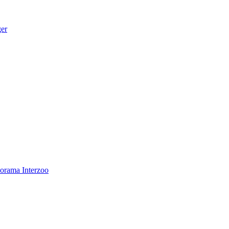
ger
norama
Interzoo