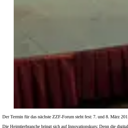
Der Termin für das nächste ZZF-Forum steht fest: 7. und 8. März 20
Die Heimtierbranche bringt sich auf Innovationskurs: Denn die digita