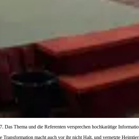
17. Das Thema und die Referenten versprechen hochkarätige Informatio
le Transformation macht auch vor ihr nicht Halt, und vernetzte Heimti