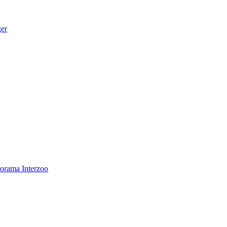
ger
norama
Interzoo