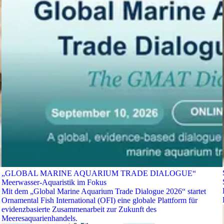
„GLOBAL MARINE AQUARIUM TRADE DIALOGUE“
Meerwasser-Aquaristik im Fokus
Mit dem „Global Marine Aquarium Trade Dialogue 2026“ startet
Ornamental Fish International (OFI) eine globale Plattform für
evidenzbasierte Zusammenarbeit zur Zukunft des
Meeresaquarienhandels.