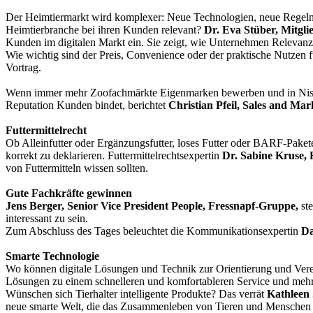
Der Heimtiermarkt wird komplexer: Neue Technologien, neue Regeln
Heimtierbranche bei ihren Kunden relevant?
Dr. Eva Stüber, Mitgli
Kunden im digitalen Markt ein. Sie zeigt, wie Unternehmen Relevan
Wie wichtig sind der Preis, Convenience oder der praktische Nutzen f
Vortrag.
Wenn immer mehr Zoofachmärkte Eigenmarken bewerben und in Nischen
Reputation Kunden bindet, berichtet
Christian Pfeil, Sales and Ma
Futtermittelrecht
Ob Alleinfutter oder Ergänzungsfutter, loses Futter oder BARF-Paket
korrekt zu deklarieren. Futtermittelrechtsexpertin
Dr. Sabine Kruse, 
von Futtermitteln wissen sollten.
Gute Fachkräfte gewinnen
Jens Berger, Senior Vice President People, Fressnapf-Gruppe,
ste
interessant zu sein.
Zum Abschluss des Tages beleuchtet die Kommunikationsexpertin
Da
Smarte Technologie
Wo können digitale Lösungen und Technik zur Orientierung und Verei
Lösungen zu einem schnelleren und komfortableren Service und mehr 
Wünschen sich Tierhalter intelligente Produkte? Das verrät
Kathleen
neue smarte Welt, die das Zusammenleben von Tieren und Menschen 