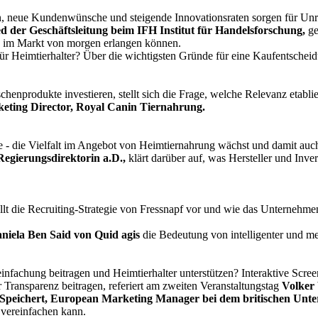
, neue Kundenwünsche und steigende Innovationsraten sorgen für Un
ed der Geschäftsleitung beim IFH Institut für Handelsforschung,
ge
z im Markt von morgen erlangen können.
ür Heimtierhalter? Über die wichtigsten Gründe für eine Kaufentscheid
produkte investieren, stellt sich die Frage, welche Relevanz etabl
rketing Director, Royal Canin Tiernahrung.
e - die Vielfalt im Angebot von Heimtiernahrung wächst und damit auch
Regierungsdirektorin a.D.,
klärt darüber auf, was Hersteller und Inv
llt die Recruiting-Strategie von Fressnapf vor und wie das Unternehmen
niela Ben Said von Quid agis
die Bedeutung von intelligenter und me
nfachung beitragen und Heimtierhalter unterstützen? Interaktive Scr
Transparenz beitragen, referiert am zweiten Veranstaltungstag
Volker
 Speichert, European Marketing Manager bei dem britischen Unt
vereinfachen kann.