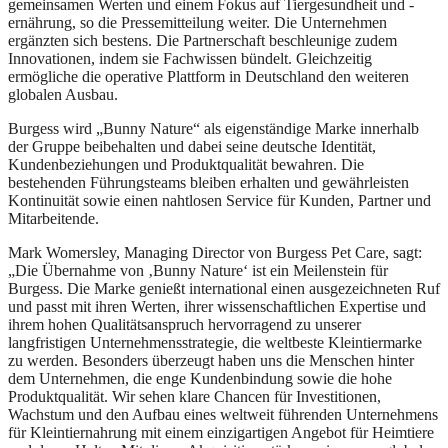
gemeinsamen Werten und einem Fokus auf Tiergesundheit und -
ernährung, so die Pressemitteilung weiter. Die Unternehmen
ergänzten sich bestens. Die Partnerschaft beschleunige zudem
Innovationen, indem sie Fachwissen bündelt. Gleichzeitig
ermögliche die operative Plattform in Deutschland den weiteren
globalen Ausbau.
Burgess wird „Bunny Nature“ als eigenständige Marke innerhalb
der Gruppe beibehalten und dabei seine deutsche Identität,
Kundenbeziehungen und Produktqualität bewahren. Die
bestehenden Führungsteams bleiben erhalten und gewährleisten
Kontinuität sowie einen nahtlosen Service für Kunden, Partner und
Mitarbeitende.
Mark Womersley, Managing Director von Burgess Pet Care, sagt:
„Die Übernahme von ‚Bunny Nature‘ ist ein Meilenstein für
Burgess. Die Marke genießt international einen ausgezeichneten Ruf
und passt mit ihren Werten, ihrer wissenschaftlichen Expertise und
ihrem hohen Qualitätsanspruch hervorragend zu unserer
langfristigen Unternehmensstrategie, die weltbeste Kleintiermarke
zu werden. Besonders überzeugt haben uns die Menschen hinter
dem Unternehmen, die enge Kundenbindung sowie die hohe
Produktqualität. Wir sehen klare Chancen für Investitionen,
Wachstum und den Aufbau eines weltweit führenden Unternehmens
für Kleintiernahrung mit einem einzigartigen Angebot für Heimtiere