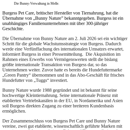
Die Bunny-Verwaltung in Melle.
Burgess Pet Care, britischer Hersteller von Tiernahrung, hat die
Übernahme von „Bunny Nature” bekanntgegeben. Burgess ist ein
unabhängiges Familienunternehmen mit über 300-jähriger
Geschichte.
Die Übernahme von Bunny Nature am 2. Juli 2026 sei ein wichtiger
Schritt für die globale Wachstumsstrategie von Burgess. Dadurch
werde eine Verfünffachung des internationalen Umsatzes erwartet,
informiert Burgess in einer Pressemitteilung. Die Akquisition im
Rahmen eines Erwerbs von Vermögenswerten stellt die bislang
größte internationale Transaktion von Burgess dar, so das
Unternehmen weiter. Zuvor hatte es bereits die Hundefuttermarke
„Green Pantry“ übernommen und in das Abo-Geschäft für frisches
Hundefutter von „Tuggs“ investiert.
Bunny Nature wurde 1988 gegründet und ist bekannt für seine
hochwertige Kleintiernahrung. Seine internationale Präsenz mit
etablierten Vertriebskanälen in der EU, in Nordamerika und Asien
soll Burgess direkten Zugang zu einer breiteren Kundenbasis
ermöglichen.
Der Zusammenschluss von Burgess Pet Care und Bunny Nature
vereine, zwei gut etablierte, wissenschaftlich geführte Marken mit