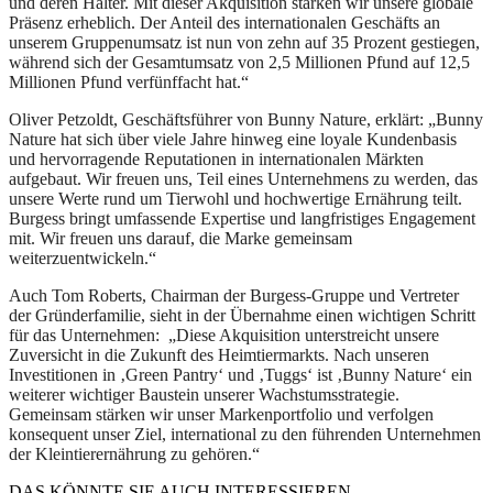
und deren Halter. Mit dieser Akquisition stärken wir unsere globale
Präsenz erheblich. Der Anteil des internationalen Geschäfts an
unserem Gruppenumsatz ist nun von zehn auf 35 Prozent gestiegen,
während sich der Gesamtumsatz von 2,5 Millionen Pfund auf 12,5
Millionen Pfund verfünffacht hat.“
Oliver Petzoldt, Geschäftsführer von Bunny Nature, erklärt: „Bunny
Nature hat sich über viele Jahre hinweg eine loyale Kundenbasis
und hervorragende Reputationen in internationalen Märkten
aufgebaut. Wir freuen uns, Teil eines Unternehmens zu werden, das
unsere Werte rund um Tierwohl und hochwertige Ernährung teilt.
Burgess bringt umfassende Expertise und langfristiges Engagement
mit. Wir freuen uns darauf, die Marke gemeinsam
weiterzuentwickeln.“
Auch Tom Roberts, Chairman der Burgess-Gruppe und Vertreter
der Gründerfamilie, sieht in der Übernahme einen wichtigen Schritt
für das Unternehmen: „Diese Akquisition unterstreicht unsere
Zuversicht in die Zukunft des Heimtiermarkts. Nach unseren
Investitionen in ‚Green Pantry‘ und ‚Tuggs‘ ist ‚Bunny Nature‘ ein
weiterer wichtiger Baustein unserer Wachstumsstrategie.
Gemeinsam stärken wir unser Markenportfolio und verfolgen
konsequent unser Ziel, international zu den führenden Unternehmen
der Kleintierernährung zu gehören.“
DAS KÖNNTE SIE AUCH INTERESSIEREN