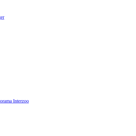
ger
norama
Interzoo