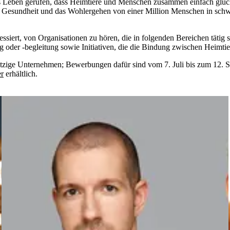
eben gerufen, dass Heimtiere und Menschen zusammen einfach glückliche
 Gesundheit und das Wohlergehen von einer Million Menschen in schwi
ressiert, von Organisationen zu hören, die in folgenden Bereichen tätig
g oder -begleitung sowie Initiativen, die die Bindung zwischen Heimt
nützige Unternehmen; Bewerbungen dafür sind vom 7. Juli bis zum 12.
er
erhältlich.