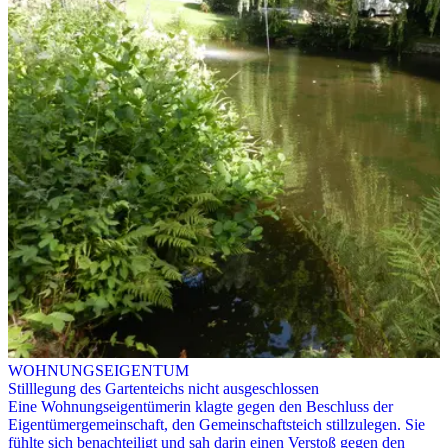
WOHNUNGSEIGENTUM
Stilllegung des Gartenteichs nicht ausgeschlossen
Eine Wohnungseigentümerin klagte gegen den Beschluss der
Eigentümergemeinschaft, den Gemeinschaftsteich stillzulegen. Sie
fühlte sich benachteiligt und sah darin einen Verstoß gegen den