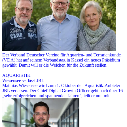
Der Verband Deutscher Vereine für Aquarien- und Terrarienkunde
(VDA) hat auf seinem Verbandstag in Kassel ein neues Präsidium
gewählt. Damit will er die Weichen für die Zukunft stellen.
AQUARISTIK
Wiesensee verlässt JBL
Matthias Wiesensee wird zum 1. Oktober den Aquaristik-Anbieter
JBL verlassen. Der Chief Digital Growth Officer geht nach über 16
„sehr erfolgreichen und spannenden Jahren“, teilt er nun mit.