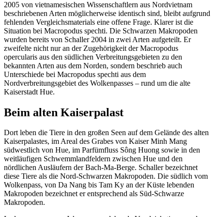
2005 von vietnamesischen Wissenschaftlern aus Nordvietnam
beschriebenen Arten möglicherweise identisch sind, bleibt aufgrund
fehlenden Vergleichsmaterials eine offene Frage. Klarer ist die
Situation bei Macropodus spechti. Die Schwarzen Makropoden
wurden bereits von Schaller 2004 in zwei Arten aufgeteilt. Er
zweifelte nicht nur an der Zugehörigkeit der Macropodus
opercularis aus den südlichen Verbreitungsgebieten zu den
bekannten Arten aus dem Norden, sondern beschrieb auch
Unterschiede bei Macropodus spechti aus dem
Nordverbreitungsgebiet des Wolkenpasses – rund um die alte
Kaiserstadt Hue.
Beim alten Kaiserpalast
Dort leben die Tiere in den großen Seen auf dem Gelände des alten
Kaiserpalastes, im Areal des Grabes von Kaiser Minh Mang
südwestlich von Hue, im Parfümfluss Sông Huong sowie in den
weitläufigen Schwemmlandfeldern zwischen Hue und den
nördlichen Ausläufern der Bach-Ma-Berge. Schaller bezeichnet
diese Tiere als die Nord-Schwarzen Makropoden. Die südlich vom
Wolkenpass, von Da Nang bis Tam Ky an der Küste lebenden
Makropoden bezeichnet er entsprechend als Süd-Schwarze
Makropoden.