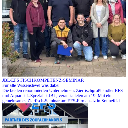
JBL/EFS FISCHKOMPETENZ-SEMINAR
Für alle Wissenslevel was dabei
Die beiden renommierten Unternehmen, Zierfischgroßhändler EFS
und Aquaristik-Spezialist JBL, veranstalteten am 19. Mai ein
gemeinsames Zierfisch-Seminar am EFS-Firmensitz in Sonnefeld.