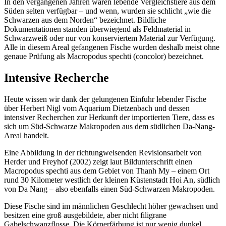
In den vergangenen Jahren waren lebende Vergleichstiere aus dem
Süden selten verfügbar – und wenn, wurden sie schlicht „wie die
Schwarzen aus dem Norden“ bezeichnet. Bildliche
Dokumentationen standen überwiegend als Feldmaterial in
Schwarzweiß oder nur von konserviertem Material zur Verfügung.
Alle in diesem Areal gefangenen Fische wurden deshalb meist ohne
genaue Prüfung als Macropodus spechti (concolor) bezeichnet.
Intensive Recherche
Heute wissen wir dank der gelungenen Einfuhr lebender Fische
über Herbert Nigl vom Aquarium Dietzenbach und dessen
intensiver Recherchen zur Herkunft der importierten Tiere, dass es
sich um Süd-Schwarze Makropoden aus dem südlichen Da-Nang-
Areal handelt.
Eine Abbildung in der richtungweisenden Revisionsarbeit von
Herder und Freyhof (2002) zeigt laut Bildunterschrift einen
Macropodus spechti aus dem Gebiet von Thanh My – einem Ort
rund 30 Kilometer westlich der kleinen Küstenstadt Hoi An, südlich
von Da Nang – also ebenfalls einen Süd-Schwarzen Makropoden.
Diese Fische sind im männlichen Geschlecht höher gewachsen und
besitzen eine groß ausgebildete, aber nicht filigrane
Gabelschwanzflosse. Die Körperfärbung ist nur wenig dunkel,