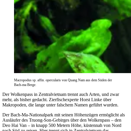
Macropodus sp. affin. opercularis von Quang Nam aus dem Süden der
Bach-ma Berge.
Der Wolkenpass in Zentralvietnam trennt auch Arten, und zwar
mehr, als bisher gedacht. Zierfischexperte Horst Linke über
Makropoden, die lange unter falschem Namen geführt wurden.
Der Bach-Ma-Nationalpark mit seinen Höhenzügen ermöglicht als
Ausläufer des Truong-Son-Gebirges über den Wolkenpass – den
Deo Hai Van – in knapp 500 Metern Höhe, küstennah von Nord
nach Süd zu reisen. Hier trennt sich in Zentralvietnam das