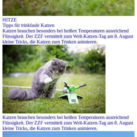
HITZE
Tipps für trinkfaule Katzen
Katzen brauchen besonders bei heißen Temperaturen ausreichend
Flüssigkeit. Der ZZF vermittelt zum Welt-Katzen-Tag am 8. August
kleine Tricks, die Katzen zum Trinken animieren.
Katzen brauchen besonders bei heißen Temperaturen ausreichend
Flüssigkeit. Der ZZF vermittelt zum Welt-Katzen-Tag am 8. August
kleine Tricks, die Katzen zum Trinken animieren.