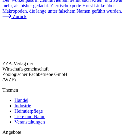
Der Wolkenpass in Zentralvietnam trennt auch Arten, und zwar
mehr, als bisher gedacht. Zierfischexperte Horst Linke über
Makropoden, die lange unter falschem Namen geführt wurden.
Zurück
ZZA-Verlag der
Wirtschaftsgemeinschaft
Zoologischer Fachbetriebe GmbH
(WZF)
Themen
Handel
Industrie
Heimtierpflege
Tiere und Natur
Veranstaltungen
Angebote