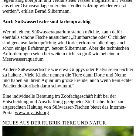
regelmäßig überprüft und verdunstetes Wasser möglichst mit Wasser
aus einer Osmoseanlage oder einer Vollentsalzung wieder ersetzt
werden“, erklärt Bernd Silbermann.
Auch Süßwasserfische sind farbenprächtig
Wer mit einem Süßwasseraquarium starten möchte, kann dafür
ebenfalls schöne Fische aussuchen: „Buntbarsche oder Cichliden
sind genauso farbenprächtig wie Dorie, erfordern allerdings auch
schon einige Erfahrung“, betont Silbermann. Aber die technischen
Anforderungen seien bei weitem nicht so groß wie bei einem
Meerwasseraquarium.
Andere Süßwasserfische wie etwa Guppys oder Platys seien leichter
zu halten: „Viele Kinder nennen die Tiere dann Dorie und Nemo
und haben an ihrem Aquarium große Freude, auch wenn kein echter
Palettendoktorfisch darin schwimmt.“
Eine individuelle Beratung im Zoofachgeschäft hilft bei der
Entscheidung und Anschaffung geeigneter Zierfische. Infos zur
artgerechten Haltung von Süßwasser-Fischen bietet das Internet-
Portal
www.my-fish.org
NEUES AUS DER RUBRIK
TIERE UND NATUR