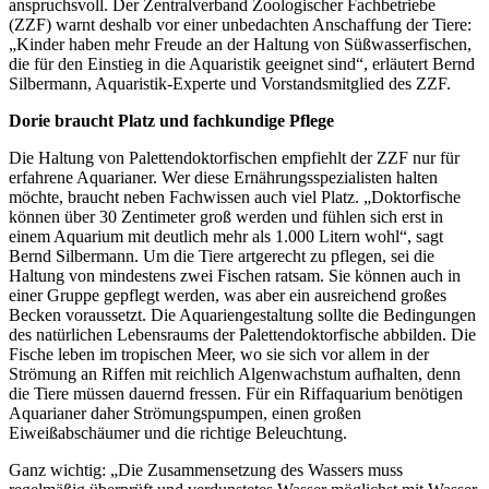
anspruchsvoll. Der Zentralverband Zoologischer Fachbetriebe
(ZZF) warnt deshalb vor einer unbedachten Anschaffung der Tiere:
„Kinder haben mehr Freude an der Haltung von Süßwasserfischen,
die für den Einstieg in die Aquaristik geeignet sind“, erläutert Bernd
Silbermann, Aquaristik-Experte und Vorstandsmitglied des ZZF.
Dorie braucht Platz und fachkundige Pflege
Die Haltung von Palettendoktorfischen empfiehlt der ZZF nur für
erfahrene Aquarianer. Wer diese Ernährungsspezialisten halten
möchte, braucht neben Fachwissen auch viel Platz. „Doktorfische
können über 30 Zentimeter groß werden und fühlen sich erst in
einem Aquarium mit deutlich mehr als 1.000 Litern wohl“, sagt
Bernd Silbermann. Um die Tiere artgerecht zu pflegen, sei die
Haltung von mindestens zwei Fischen ratsam. Sie können auch in
einer Gruppe gepflegt werden, was aber ein ausreichend großes
Becken voraussetzt. Die Aquariengestaltung sollte die Bedingungen
des natürlichen Lebensraums der Palettendoktorfische abbilden. Die
Fische leben im tropischen Meer, wo sie sich vor allem in der
Strömung an Riffen mit reichlich Algenwachstum aufhalten, denn
die Tiere müssen dauernd fressen. Für ein Riffaquarium benötigen
Aquarianer daher Strömungspumpen, einen großen
Eiweißabschäumer und die richtige Beleuchtung.
Ganz wichtig: „Die Zusammensetzung des Wassers muss