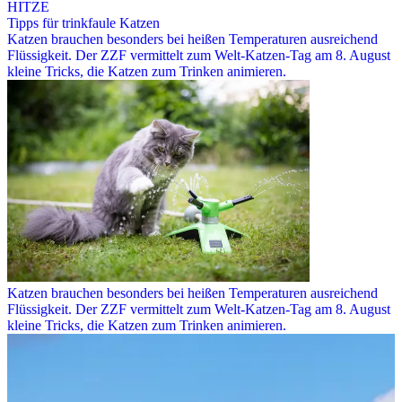
HITZE
Tipps für trinkfaule Katzen
Katzen brauchen besonders bei heißen Temperaturen ausreichend
Flüssigkeit. Der ZZF vermittelt zum Welt-Katzen-Tag am 8. August
kleine Tricks, die Katzen zum Trinken animieren.
Katzen brauchen besonders bei heißen Temperaturen ausreichend
Flüssigkeit. Der ZZF vermittelt zum Welt-Katzen-Tag am 8. August
kleine Tricks, die Katzen zum Trinken animieren.