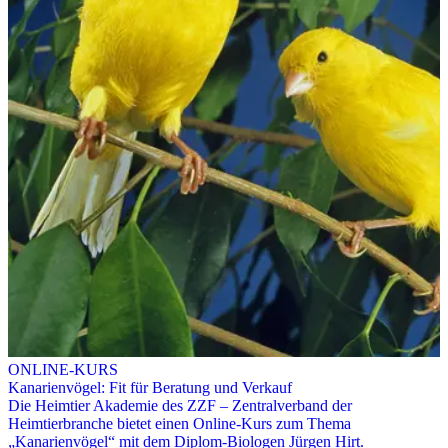
ONLINE-KURS
Kanarienvögel: Fit für Beratung und Verkauf
Die Heimtier Akademie des ZZF – Zentralverband der
Heimtierbranche bietet einen Online-Kurs zum Thema
„Kanarienvögel“ mit dem Diplom-Biologen Jürgen Hirt.