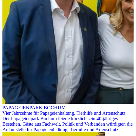
PAPAGEIENPARK BOCHUM
Vier Jahrzehnte für Papageienhaltung, Tierhilfe und Artenschutz
Der Papageienpark Bochum feierte kürzlich sein 40-jähriges
Bestehen. Gäste aus Fachwelt, Politik und Verbänden würdigten die
Anlaufstelle für Papageienhaltung, Tierhilfe und Artenschutz.