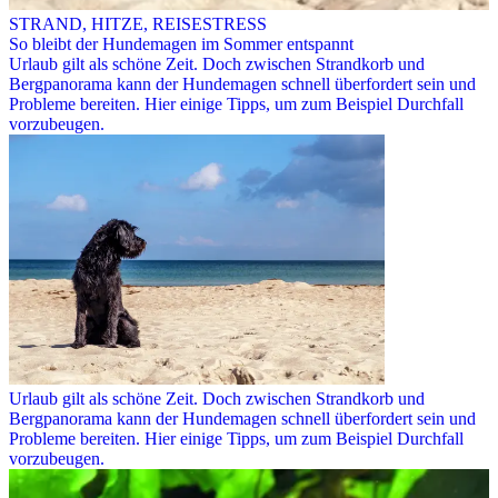
STRAND, HITZE, REISESTRESS
So bleibt der Hundemagen im Sommer entspannt
Urlaub gilt als schöne Zeit. Doch zwischen Strandkorb und
Bergpanorama kann der Hundemagen schnell überfordert sein und
Probleme bereiten. Hier einige Tipps, um zum Beispiel Durchfall
vorzubeugen.
Urlaub gilt als schöne Zeit. Doch zwischen Strandkorb und
Bergpanorama kann der Hundemagen schnell überfordert sein und
Probleme bereiten. Hier einige Tipps, um zum Beispiel Durchfall
vorzubeugen.