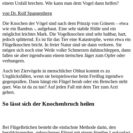
einem Unfall brechen. Wie kann man dem Vogel dann helfen?
von Dr. Rolf Spangenberg
Die Knochen der Vögel sind nach dem Prinzip von Gräsern – etwa
wie ein Bambus -, aufgebaut. Eine sehr stabile Hülle und ein
möglichst leichtes Mark. Die Vogelknochen sind sehr haltbar, hart,
jedoch splitternd. Es ist für das Tier eine Katastrophe, wenn etwa ein
Flügelknochen bricht. In freier Natur sind sie dann verloren. Sie
mögen sich noch eine Weile voller Schmerzen dahinschleppen, dann
fallen sie aber irgendwann einem tierischen Jäger zum Opfer oder
verhungern.
Auch bei Ziervögeln in menschlicher Obhut kommt es zu
Unglücksfällen, wenn sie beispielsweise beim Freiflug irgendwo
gegenprallen. Dann hängt ein Flügel herab oder ein Beinchen steht
quer. Was ist da zu tun? Auf jeden Fall mit dem Tier zum Arzt
gehen.
So lässt sich der Knochenbruch heilen
Bei Flügelbrüchen besteht die einfachste Methode darin, den
herabhängenden, gebrochenen Flügel mit einem Streifen Leukoplast