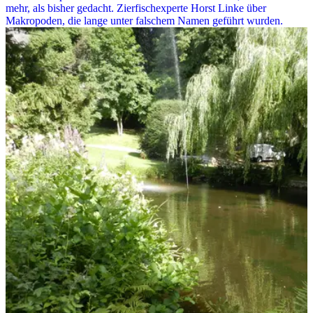
mehr, als bisher gedacht. Zierfischexperte Horst Linke über
Makropoden, die lange unter falschem Namen geführt wurden.