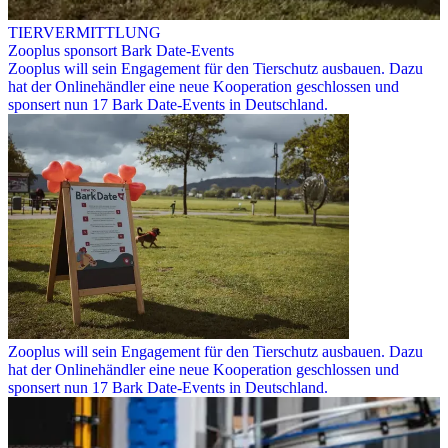
TIERVERMITTLUNG
Zooplus sponsort Bark Date-Events
Zooplus will sein Engagement für den Tierschutz ausbauen. Dazu
hat der Onlinehändler eine neue Kooperation geschlossen und
sponsert nun 17 Bark Date-Events in Deutschland.
Zooplus will sein Engagement für den Tierschutz ausbauen. Dazu
hat der Onlinehändler eine neue Kooperation geschlossen und
sponsert nun 17 Bark Date-Events in Deutschland.