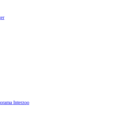
ger
norama
Interzoo