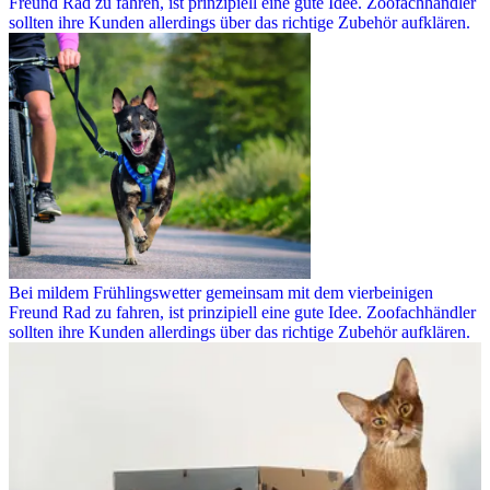
Freund Rad zu fahren, ist prinzipiell eine gute Idee. Zoofachhändler
sollten ihre Kunden allerdings über das richtige Zubehör aufklären.
Bei mildem Frühlingswetter gemeinsam mit dem vierbeinigen
Freund Rad zu fahren, ist prinzipiell eine gute Idee. Zoofachhändler
sollten ihre Kunden allerdings über das richtige Zubehör aufklären.