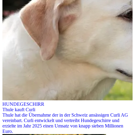
HUNDEGESCHIRR
Thule kauft Curli
Thule hat die Übernahme der in der Schweiz ansässigen Curli AG
vereinbart. Curli entwickelt und vertreibt Hundegeschirre und
erzielte im Jahr 2025 einen Umsatz von knapp sieben Millionen
Euro.