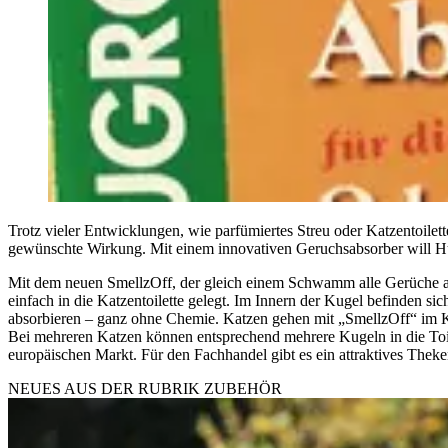
Trotz vieler Entwicklungen, wie parfümiertes Streu oder Katzentoilet
gewünschte Wirkung. Mit einem innovativen Geruchsabsorber will Hu
Mit dem neuen SmellzOff, der gleich einem Schwamm alle Gerüche an i
einfach in die Katzentoilette gelegt. Im Innern der Kugel befinden si
absorbieren – ganz ohne Chemie. Katzen gehen mit „SmellzOff“ im Ka
Bei mehreren Katzen können entsprechend mehrere Kugeln in die Toilet
europäischen Markt. Für den Fachhandel gibt es ein attraktives Thek
NEUES AUS DER RUBRIK
ZUBEHÖR