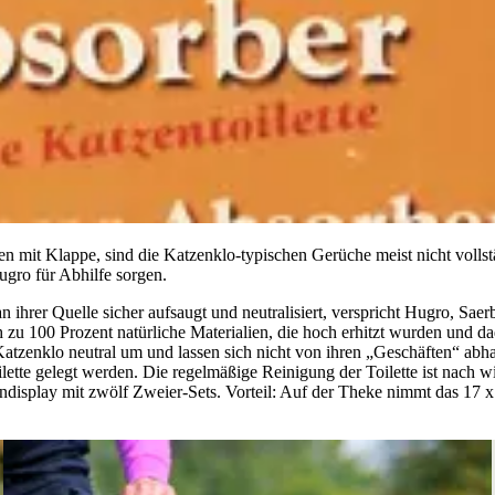
ten mit Klappe, sind die Katzenklo-typischen Gerüche meist nicht vollst
gro für Abhilfe sorgen.
hrer Quelle sicher aufsaugt und neutralisiert, verspricht Hugro, Sae
ch zu 100 Prozent natürliche Materialien, die hoch erhitzt wurden und d
tzenklo neutral um und lassen sich nicht von ihren „Geschäften“ abha
te gelegt werden. Die regelmäßige Reinigung der Toilette ist nach wie 
endisplay mit zwölf Zweier-Sets. Vorteil: Auf der Theke nimmt das 17