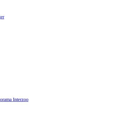
ger
norama
Interzoo