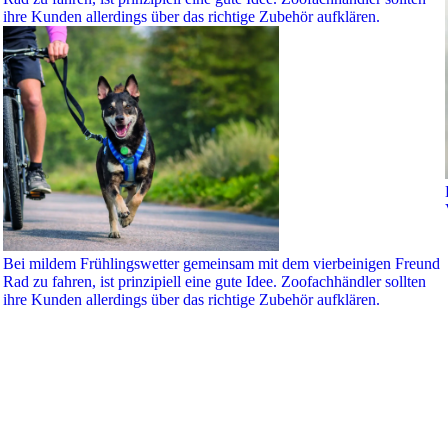
ihre Kunden allerdings über das richtige Zubehör aufklären.
Bei mildem Frühlingswetter gemeinsam mit dem vierbeinigen Freund
Rad zu fahren, ist prinzipiell eine gute Idee. Zoofachhändler sollten
ihre Kunden allerdings über das richtige Zubehör aufklären.