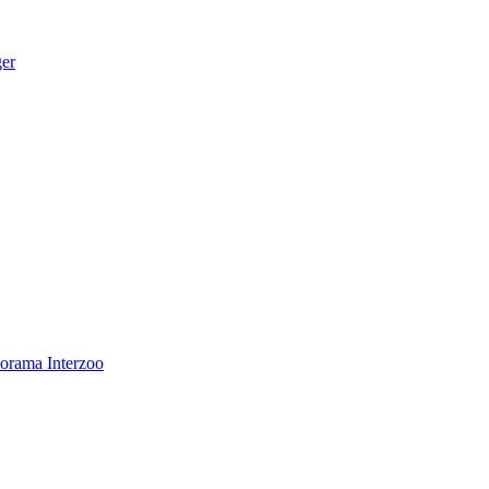
ger
norama
Interzoo