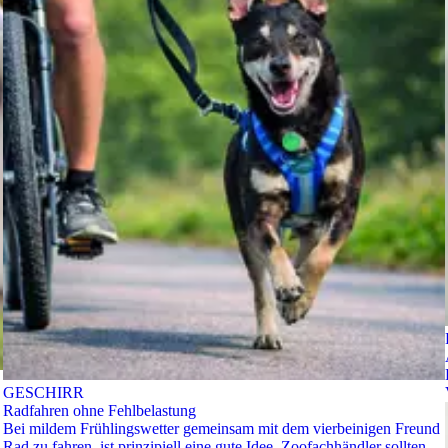
GESCHIRR
Radfahren ohne Fehlbelastung
Bei mildem Frühlingswetter gemeinsam mit dem vierbeinigen Freund
Rad zu fahren, ist prinzipiell eine gute Idee. Zoofachhändler sollten