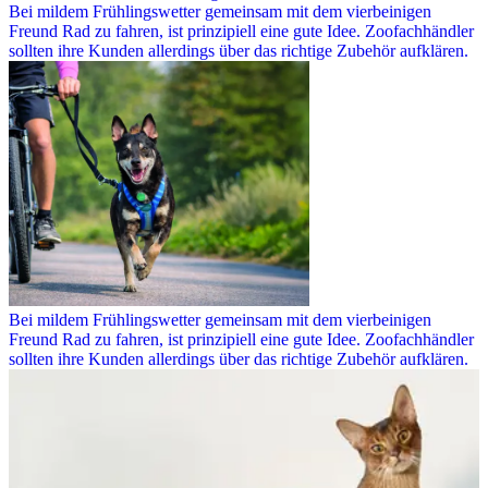
Bei mildem Frühlingswetter gemeinsam mit dem vierbeinigen
Freund Rad zu fahren, ist prinzipiell eine gute Idee. Zoofachhändler
sollten ihre Kunden allerdings über das richtige Zubehör aufklären.
Bei mildem Frühlingswetter gemeinsam mit dem vierbeinigen
Freund Rad zu fahren, ist prinzipiell eine gute Idee. Zoofachhändler
sollten ihre Kunden allerdings über das richtige Zubehör aufklären.