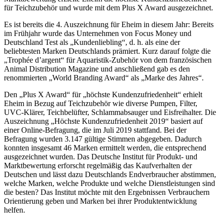
für Teichzubehör und wurde mit dem Plus X Award ausgezeichnet.
Es ist bereits die 4. Auszeichnung für Eheim in diesem Jahr: Bereits
im Frühjahr wurde das Unternehmen von Focus Money und
Deutschland Test als „Kundenliebling“, d. h. als eine der
beliebtesten Marken Deutschlands prämiert. Kurz darauf folgte die
„Trophée d’argent“ für Aquaristik-Zubehör von dem französischen
Animal Distribution Magazine und anschließend gab es den
renommierten „World Branding Award“ als „Marke des Jahres“.
Den „Plus X Award“ für „höchste Kundenzufriedenheit“ erhielt
Eheim in Bezug auf Teichzubehör wie diverse Pumpen, Filter,
UVC-Klärer, Teichbelüfter, Schlammabsauger und Eisfreihalter. Die
Auszeichnung „Höchste Kundenzufriedenheit 2019“ basiert auf
einer Online-Befragung, die im Juli 2019 stattfand. Bei der
Befragung wurden 3.147 gültige Stimmen abgegeben. Dadurch
konnten insgesamt 46 Marken ermittelt werden, die entsprechend
ausgezeichnet wurden. Das Deutsche Institut für Produkt- und
Marktbewertung erforscht regelmäßig das Kaufverhalten der
Deutschen und lässt dazu Deutschlands Endverbraucher abstimmen,
welche Marken, welche Produkte und welche Dienstleistungen sind
die besten? Das Institut möchte mit den Ergebnissen Verbrauchern
Orientierung geben und Marken bei ihrer Produktentwicklung
helfen.