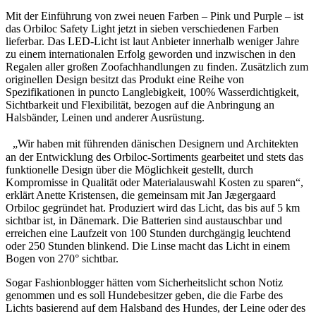
Mit der Einführung von zwei neuen Farben – Pink und Purple – ist
das Orbiloc Safety Light jetzt in sieben verschiedenen Farben
lieferbar. Das LED-Licht ist laut Anbieter innerhalb weniger Jahre
zu einem internationalen Erfolg geworden und inzwischen in den
Regalen aller großen Zoofachhandlungen zu finden. Zusätzlich zum
originellen Design besitzt das Produkt eine Reihe von
Spezifikationen in puncto Langlebigkeit, 100% Wasserdichtigkeit,
Sichtbarkeit und Flexibilität, bezogen auf die Anbringung an
Halsbänder, Leinen und anderer Ausrüstung.
„Wir haben mit führenden dänischen Designern und Architekten
an der Entwicklung des Orbiloc-Sortiments gearbeitet und stets das
funktionelle Design über die Möglichkeit gestellt, durch
Kompromisse in Qualität oder Materialauswahl Kosten zu sparen“,
erklärt Anette Kristensen, die gemeinsam mit Jan Jægergaard
Orbiloc gegründet hat. Produziert wird das Licht, das bis auf 5 km
sichtbar ist, in Dänemark. Die Batterien sind austauschbar und
erreichen eine Laufzeit von 100 Stunden durchgängig leuchtend
oder 250 Stunden blinkend. Die Linse macht das Licht in einem
Bogen von 270° sichtbar.
Sogar Fashionblogger hätten vom Sicherheitslicht schon Notiz
genommen und es soll Hundebesitzer geben, die die Farbe des
Lichts basierend auf dem Halsband des Hundes, der Leine oder des